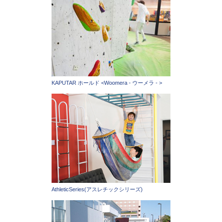
KAPUTAR ホールド <Woomera - ウーメラ - >
AthleticSeries(アスレチックシリーズ)