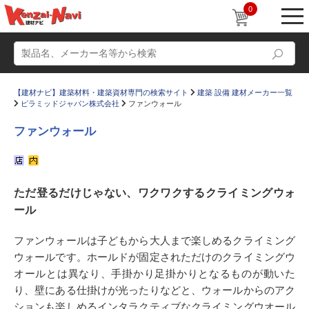
0
【建材ナビ】建築材料・建築資材専門の検索サイト
建築 設備 建材メーカー一覧
ピラミッドジャパン株式会社
ファンウォール
ファンウォール
動画
ショールーム
ただ登るだけじゃない、ワクワクするクライミングウォ
かたなび
コラム
ール
すまいリング
設計士インタビュー
ファンウォールは子どもから大人まで楽しめるクライミング
Q＆A
販売・施工代理店募集
ウォールです。ホールドが固定されただけのクライミングウ
お気に入り
オールとは異なり、手掛かり足掛かりとなるものが動いた
り、壁にある仕掛けが光ったりなどと、ウォールからのアク
ションも楽しめるインタラクティブなクライミングウオール