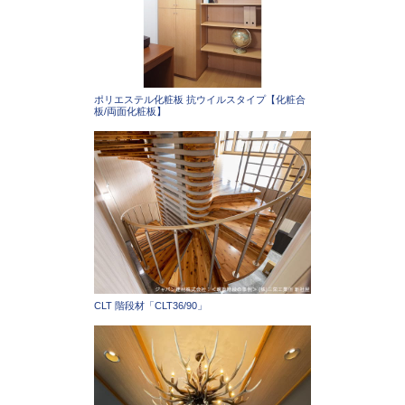
ポリエステル化粧板 抗ウイルスタイプ【化粧合
板/両面化粧板】
CLT 階段材「CLT36/90」