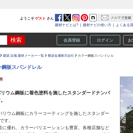
ようこそ
ゲスト
さん
建材ナビとは?
|
建材ナビの使い方
|
よくある
会員登録
ログイン
お
建築 設備 建材メーカー一覧
難波金属株式会社
カラー鋼板スパンドレル
ー鋼板スパンドレル
バリウム鋼板に着色塗料を施したスタンダードナンバ
す。
バリウム鋼板にカラーコーティングを施したスタンダー
です。
性に優れ、カラーバリエーションも豊富。各種店舗など