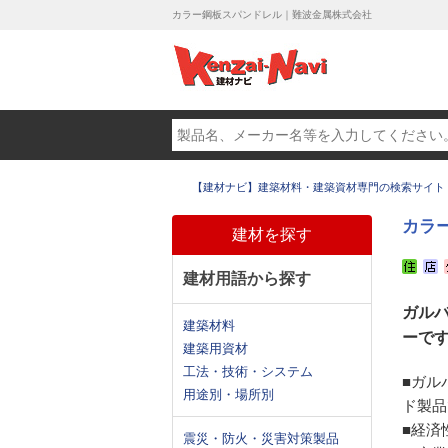
カラー鋼板スパンドレル｜難波金属株式会社
【建材ナビ】建築材料・建築資材専門の検索サイト
カラ
建材を探す
建材用語から探す
ガル
建築材料
ーで
建築用資材
工法・技術・システム
■ガル
用途別・場所別
ド製品
■経済
震災・防火・災害対策製品