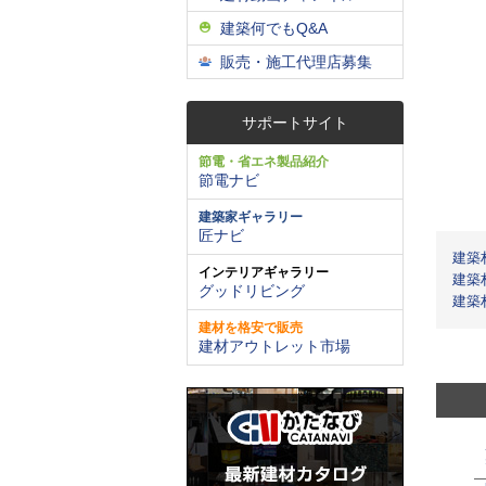
建築何でもQ&A
販売・施工代理店募集
サポートサイト
節電・省エネ製品紹介
節電ナビ
建築家ギャラリー
匠ナビ
建築
インテリアギャラリー
建築
グッドリビング
建築
建材を格安で販売
建材アウトレット市場