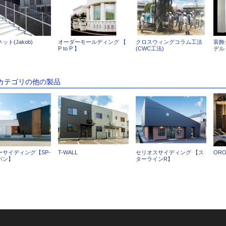
ット(Jakob)
オーダーモールディング 【
クロスウィングコラム工法
装飾
P to P 】
(CWC工法)
デル -
のカテゴリの他の製品
ーサイディング【SP-
T-WALL
セリオスサイディング 【ス
ORO
パン】
ターラインR】