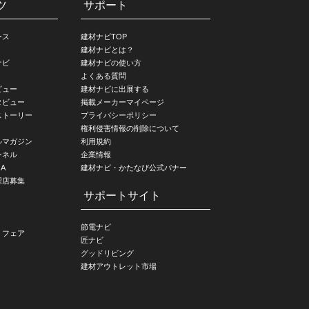
ツ
サポート
ース
建材ナビTOP
建材ナビとは？
ナビ
建材ナビの使い方
よくある質問
ビュー
建材ナビに出展する
タビュー
掲載メーカーマイページ
ストーリー
プライバシーポリシー
権利侵害情報の削除について
ルマガジン
利用規約
ンネル
企業情報
A
建材ナビ・かたなび公式バナー
理店募集
サポートサイト
節電ナビ
・フェア
匠ナビ
グッドリビング
建材アウトレット市場