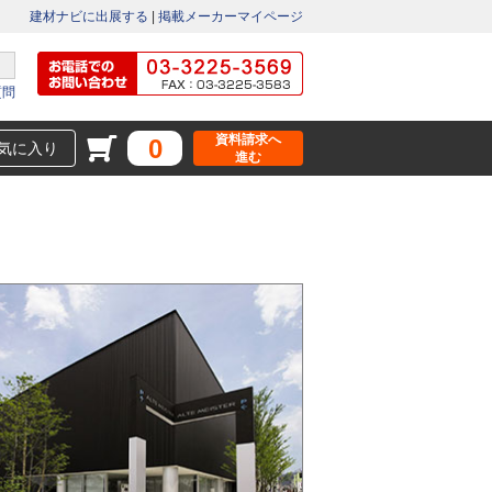
建材ナビに出展する
|
掲載メーカーマイページ
質問
資料請求へ
0
気に入り
進む