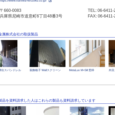
https://www.naniwa-kinzoku.co.jp/
〒660-0083
TEL:
06-6411-
兵庫県尼崎市道意町6丁目48番3号
FAX: 06-6411-
波金属株式会社の取扱製品
押出スパンドレル
装飾格子 Wallスクリーン
MetaLux M+Sill 窓枠
木目
の製品を資料請求した人はこれらの製品も資料請求しています