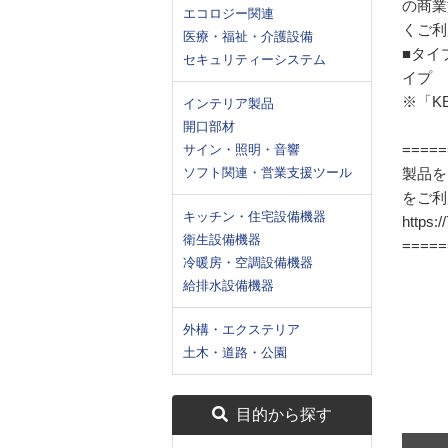
の商業
エコロジー関連
くご利
医療・福祉・介護設備
■タイプ
セキュリティーシステム
イプ
※「K
インテリア製品
開口部材
=====
サイン・照明・音響
ソフト関連・営業支援ツール
製品を
をご利
キッチン・住宅設備機器
https:
衛生設備機器
=====
冷暖房・空調設備機器
給排水設備機器
外構・エクステリア
土木・道路・公園
目的から探す