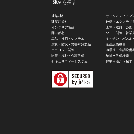
建材を探す
建築材料
サイン＆ディスプ
建築用資材
外構・エクステリ
インテリア製品
土木・道路・公園
開口部材
ソフト関連・営業
工法・技術・システム
キッチン・バスル
震災・防火・災害対策製品
衛生設備機器
エコロジー関連
冷暖房・空調設備
医療・福祉・介護設備
給排水設備機器
セキュリティーシステム
建材用語から探す