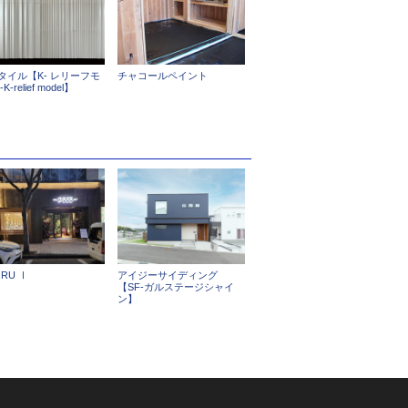
タイル【K- レリーフモ
チャコールペイント
K-relief model】
RU Ⅰ
アイジーサイディング
【SF-ガルステージシャイ
ン】