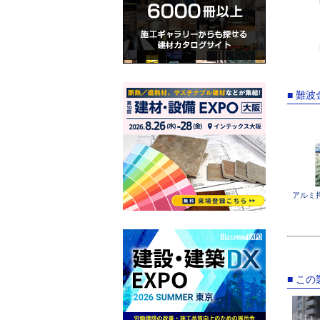
■ 難
アルミ
■ こ