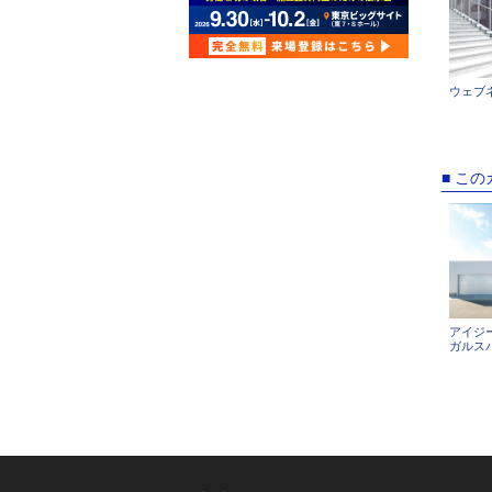
ウェブネ
■ こ
アイジ
ガルス