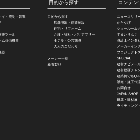
目的から探す
コンテン
レイ・照明・音響
目的から探す
ニュースリリ
ア
店舗演出・商業施設
かたなび
住宅・リフォーム
ショールーム
支援ツール
介護・福祉・バリアフリー
すまいりんぐ
ーム設備機器
ホテル・公共施設
設計士インタ
大人のこだわり
メーカーイン
機器
プロジェクト
SPECIAL
メーカー一覧
建材ナビメー
新着製品
建材動画チャ
建築何でもQ＆
販売・施工代
お問合せ
JAPAN SHOP
建築・建材展
ライティング