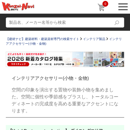
0
【建材ナビ】建築材料・建築資材専門の検索サイト
インテリア製品
インテリ
アアクセサリー(小物・金物)
動画
ショールーム
インテリアアクセサリー(小物・金物)
かたなび
コラム
空間の印象を演出する置物や装飾小物を集めまし
すまいリング
設計士インタビュー
た。空間に個性や季節感をプラスし、トータルコー
ディネートの完成度を高める重要なアクセントにな
Q＆A
販売・施工代理店募集
ります。
お気に入り