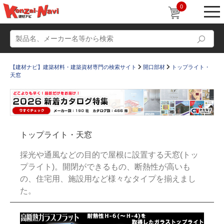
0
【建材ナビ】建築材料・建築資材専門の検索サイト
開口部材
トップライト・
天窓
動画
ショールーム
トップライト・天窓
かたなび
コラム
採光や通風などの目的で屋根に設置する天窓(トッ
すまいリング
設計士インタビュー
プライト)。開閉ができるもの、断熱性が高いも
の、住宅用、施設用など様々なタイプを揃えまし
Q＆A
販売・施工代理店募集
た。
お気に入り