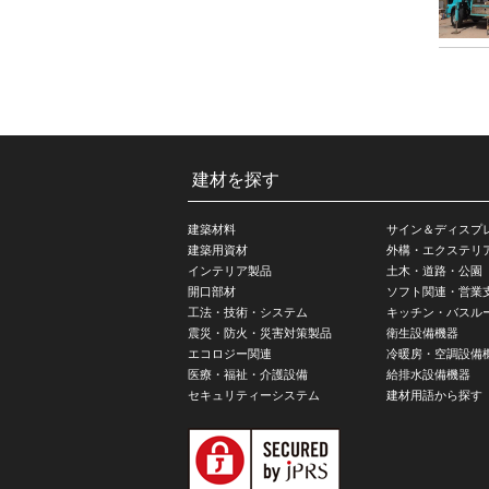
建材を探す
建築材料
サイン＆ディスプ
建築用資材
外構・エクステリ
インテリア製品
土木・道路・公園
開口部材
ソフト関連・営業
工法・技術・システム
キッチン・バスル
震災・防火・災害対策製品
衛生設備機器
エコロジー関連
冷暖房・空調設備
医療・福祉・介護設備
給排水設備機器
セキュリティーシステム
建材用語から探す