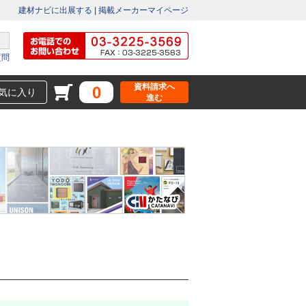
建材ナビに出展する
|
掲載メーカーマイページ
質問
資料請求へ
0
気に入り
進む