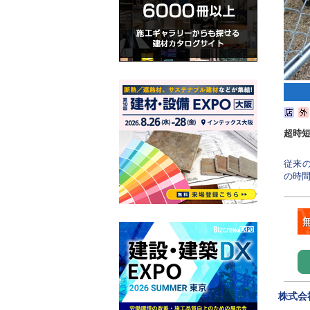
超時短
従来
の時間
株式会