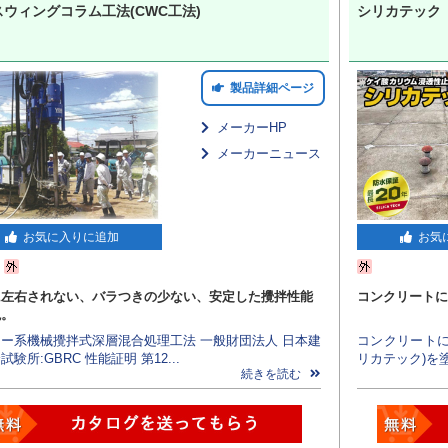
ウィングコラム工法(CWC工法)
シリカテック
製品詳細ページ
メーカーHP
メーカーニュース
お気に入りに追加
お気
に左右されない、バラつきの少ない、安定した攪拌性能
コンクリートに
現。
ー系機械攪拌式深層混合処理工法 一般財団法人 日本建
コンクリートに
験所:GBRC 性能証明 第12...
リカテック)を塗
続きを読む