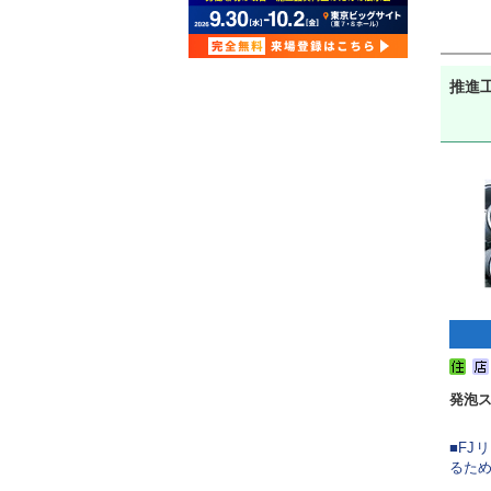
推進
発泡ス
■F
るため