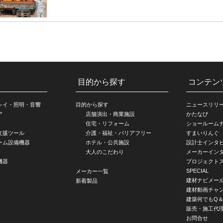
目的から探す
コンテン
レイ・照明・音響
目的から探す
ニュースリリ
ア
店舗演出・商業施設
かたなび
住宅・リフォーム
ショールーム
支援ツール
介護・福祉・バリアフリー
すまいりんぐ
ーム設備機器
ホテル・公共施設
設計士インタ
大人のこだわり
メーカーイン
機器
プロジェクト
SPECIAL
メーカー一覧
建材ナビメー
新着製品
建材動画チャ
建築何でもQ＆
販売・施工代
お問合せ