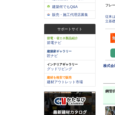
フレ
建築何でもQ&A
販売・施工代理店募集
従来
立基礎
サポートサイト
節電・省エネ製品紹介
節電ナビ
建築家ギャラリー
匠ナビ
インテリアギャラリー
株式会
グッドリビング
建材を格安で販売
建材アウトレット市場
鋼管