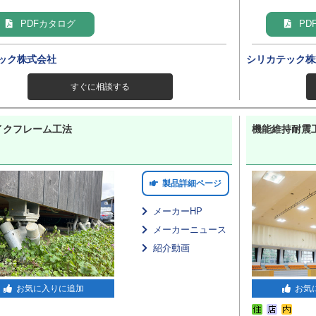
PDFカタログ
PD
ック株式会社
シリカテック株
すぐに相談する
イクフレーム工法
機能維持耐震工
製品詳細ページ
メーカーHP
メーカーニュース
紹介動画
お気に入りに追加
お気