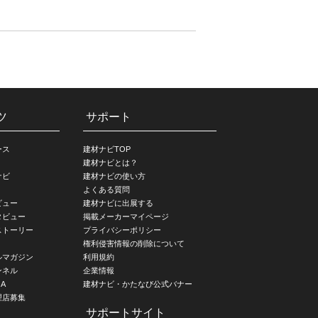
ツ
サポート
ース
建材ナビTOP
建材ナビとは？
ナビ
建材ナビの使い方
よくある質問
ビュー
建材ナビに出展する
タビュー
掲載メーカーマイページ
ストーリー
プライバシーポリシー
権利侵害情報の削除について
ルマガジン
利用規約
ンネル
企業情報
A
建材ナビ・かたなび公式バナー
理店募集
サポートサイト