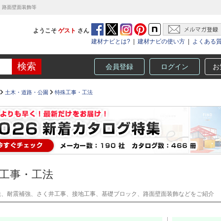
、路面壁面装飾等
ようこそ
ゲスト
さん
建材ナビとは?
|
建材ナビの使い方
|
よくある
会員登録
ログイン
お
土木・道路・公園
特殊工事・工法
工事・工法
法、耐震補強、さく井工事、接地工事、基礎ブロック、路面壁面装飾などをご紹介