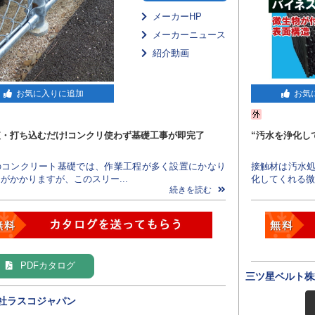
メーカーHP
メーカーニュース
紹介動画
お気に入りに追加
お気
・打ち込むだけ!コンクリ使わず基礎工事が即完了
“汚水を浄化し
のコンクリート基礎では、作業工程が多く設置にかなり
接触材は汚水処
がかかりますが、このスリー...
化してくれる微生
続きを読む
PDFカタログ
三ツ星ベルト株
社ラスコジャパン