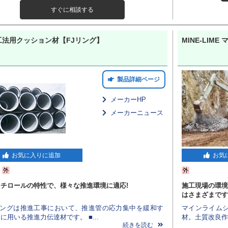
すぐに相談する
工法用クッション材【FJリング】
MINE-LIM
製品詳細ページ
メーカーHP
メーカーニュース
お気に入りに追加
お気
チロールの特性で、様々な推進環境に適応!
施工現場の環境
はさまざまです
Jリングは推進工事において、推進管の応力集中を緩和す
マインライム
に用いる推進力伝達材です。 ■...
材。土質改良作
続きを読む