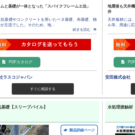
ームと基礎が一体となった「スパイクフレームエ法」
地震後も天井機
井
は抗基礎やコンクリートを用いたベタ基礎、布基礎、独
天井板材には
が主流でした。そのため、地...
ル等、用途に応
続きを読む
PDFカタログ
PD
社ラスコジャパン
安田株式会社
すぐに相談する
杭基礎【スリーブパイル】
水処理接触材
製品詳細ページ