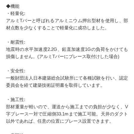
◆機能
・軽量化:
アルミTバーと呼ばれるアルミニウム押出型材を使用し、部
材点数を少なくすることで軽量化に成功しました。
・耐震性:
地震時の水平加速度2.2G、鉛直加速度1Gの負荷をかけても
損傷しません。(アルミTバーにブレース取付けした場合)
・安全性:
一般財団法人日本建築総合試験所にて各種試験を行い、認定
委員会を経て建築技術証明書を取得しています。
・施工性:
部材重量が軽いので、運送から施工までの負担が少なく、V
字ブレース一対で圧縮側33.1mまで施工可能。天井のダクト
以外であれば、任意の位置にブレース設置できます。