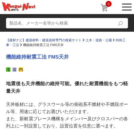
0
【建材ナビ】建築材料・建築資材専門の検索サイト
土木・道路・公園
特殊工
事・工法
機能維持耐震工法 FMS天井
機能維持耐震工法 FMS天井
動画
ショールーム
地震後も天井機能の維持可能。優れた耐震機能をもつ軽
かたなび
コラム
量天井
すまいリング
設計士インタビュー
天井板材には、グラスウール等の発砲系不燃材や不燃段ボー
Q＆A
販売・施工代理店募集
ル等、用途に応じてお選びいただけます。
お気に入り
また、新耐震ブレース機構をメインバー及びクロスバーの各
列上に一対設置しており、設置位置を任意に選べます。