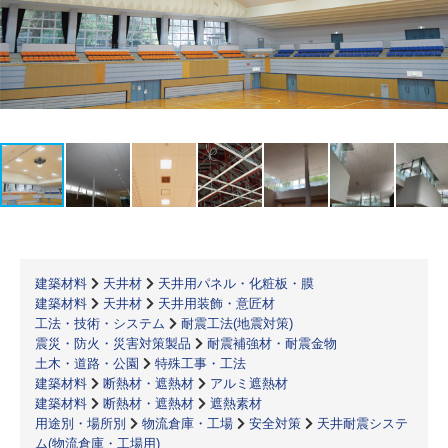
建築材料
天井材
天井用パネル・化粧板・膜
建築材料
天井材
天井用装飾・意匠材
工法・技術・システム
耐震工法(地震対策)
震災・防火・災害対策製品
耐震補強材・耐震金物
土木・道路・公園
特殊工事・工法
建築材料
断熱材・遮熱材
アルミ遮熱材
建築材料
断熱材・遮熱材
遮熱素材
用途別・場所別
物流倉庫・工場
安全対策
天井耐震システ
ム(物流倉庫・工場用)