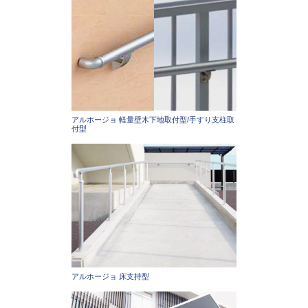
アルホージョ 軽量壁木下地取付型/手すり支柱取
付型
アルホージョ 床支持型