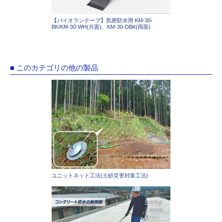
【パイオランテープ】気密防水用 KM-30-
BK/KM-30-WH(片面)、KM-30-DBK(両面)
■ このカテゴリの他の製品
ユニットネット工法(土砂災害対策工法)