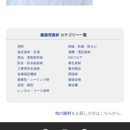
建築用資材
カテゴリー一覧
塗料
防蟻・防腐・防カビ
仮設資材・足場
電機・電設資材
害虫・害獣剤対策
OAフロア
防水・防水副資材
養生資材
工事用安全資材
蓄光製品
各種測定機器
調湿材
接着剤・シーリング材
建築金物
造形・模型
搬送機
レンタル・リース資材
他の建材
をお探しの方はこちらから。