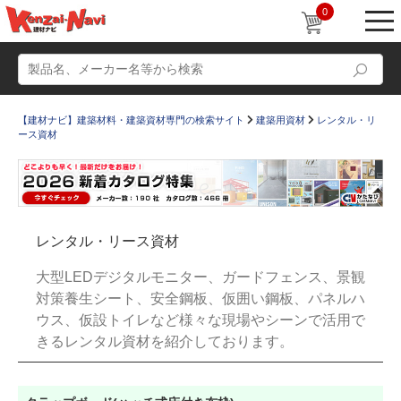
0
【建材ナビ】建築材料・建築資材専門の検索サイト
建築用資材
レンタル・リ
ース資材
動画
ショールーム
レンタル・リース資材
かたなび
コラム
大型LEDデジタルモニター、ガードフェンス、景観
すまいリング
設計士インタビュー
対策養生シート、安全鋼板、仮囲い鋼板、パネルハ
ウス、仮設トイレなど様々な現場やシーンで活用で
Q＆A
販売・施工代理店募集
きるレンタル資材を紹介しております。
お気に入り