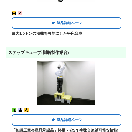
製品詳細ページ
最大1.5トンの積載を可能にした平床台車
ステップキューブ(樹脂製作業台)
製品詳細ページ
「仮設工業会単品承認品」軽量・安定! 複数台連結可能な樹脂