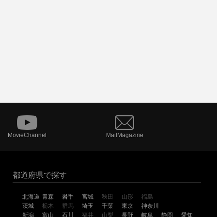
MovieChannel
MailMagazine
都道府県で探す
北海道
青森
岩手
宮城
秋田
山形
福島
茨城
栃木
群馬
埼玉
千葉
東京
神奈川
新潟
富山
石川
福井
山梨
長野
岐阜
静岡
愛知