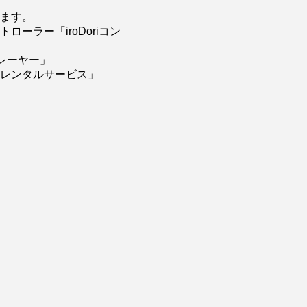
ます。
ラー「iroDoriコン
プレーヤー」
期レンタルサービス」