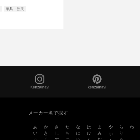
)
家具・照明
Kenzainavi
kenzainavi
メーカー名で探す
)
あ
か
さ
た
な
は
ま
や
ら
わ
い
き
し
ち
に
ひ
み
り
ゆ
う
く
す
つ
ぬ
ふ
む
る