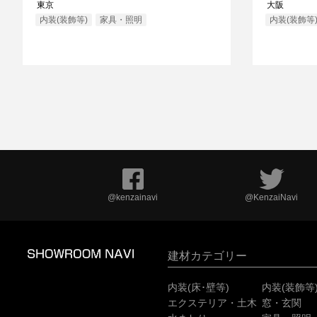
東京
大阪
内装(装飾等)
家具・照明
内装(装飾等
@kenzainavi
@KenzaiNavi
建材カテゴリー
内装(床･壁等)
内装(装飾等
エクステリア・土木
窓・玄関