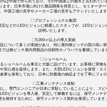
80%は中国で作られており、その中国第三の都市と言われてい
あります。日本市場に向けた製品開発を得意とし、セミオーダー
、中国工場の見学やメーカー工場の見学もアテンドいたします
〇プロフェッショナル集団
店などの LEDビジョンに精通したスタッフが、LEDビジョ
説明いたします。
〇5,000㎡以上の導入実績
常設について多くの実績があり、特に屋内狭ピッチの質の高い
社では狭ピッチ屋内用製品の信頼性やノウハウを蓄積していま
〇ショールーム
るショールームを東京と大阪に設けています。お客様に実物を
や安心感を提供します。また、大型LEDビジョンを保管・エ
倉庫も保有しており、日本に到着後の納品までを丁寧にフォロ
〇工事メンテナンス体制
包し、専門エンジニアが日本に常駐していることにより、 スピ
LEDビジョンを導入後、安定して稼働するには、保守メンテ
態を維持するために、保守メンテナンス契約を推奨しています