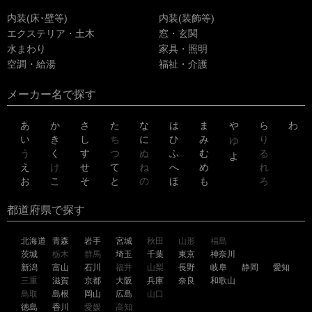
内装(床･壁等)
内装(装飾等)
エクステリア・土木
窓・玄関
水まわり
家具・照明
空調・給湯
福祉・介護
メーカー名で探す
あ
か
さ
た
な
は
ま
や
ら
わ
い
き
し
ち
に
ひ
み
り
ゆ
う
く
す
つ
ぬ
ふ
む
る
よ
え
け
せ
て
ね
へ
め
れ
お
こ
そ
と
の
ほ
も
ろ
都道府県で探す
北海道
青森
岩手
宮城
秋田
山形
福島
茨城
栃木
群馬
埼玉
千葉
東京
神奈川
新潟
富山
石川
福井
山梨
長野
岐阜
静岡
愛知
三重
滋賀
京都
大阪
兵庫
奈良
和歌山
鳥取
島根
岡山
広島
山口
徳島
香川
愛媛
高知