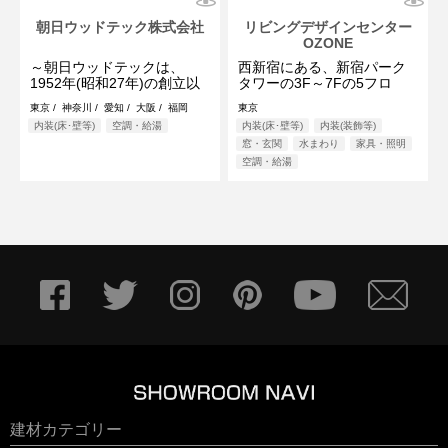
朝日ウッドテック株式会社
リビングデザインセンター
OZONE
～朝日ウッドテックは、
西新宿にある、新宿パーク
1952年(昭和27年)の創立以
タワーの3F～7Fの5フロ
来、「快適なヒューマンス
ア、総面積11,000m²に展開
東京 / 神奈川 / 愛知 / 大阪 / 福岡
東京
ペースの創造」に ...
する住まいとイン ...
内装(床･壁等)
空調・給湯
内装(床･壁等)
内装(装飾等)
窓・玄関
水まわり
家具・照明
空調・給湯
建材カテゴリー