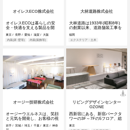
オイレスECO株式会社
大林道路株式会社
オイレスECOは暮らしの安
大林道路は1933年(昭和8年)
全・快適を支える製品を開
の創業以来、道路舗装工事を
発・製造する企業です。時代
中心に日本のモータリゼーシ
東京 / 長野 / 愛知 / 滋賀 / 大阪
福岡
に先駆けて開 ...
ョンの発 ...
内装(床･壁等)
内装(装飾等)
エクステリア・土木
オージー技研株式会社
リビングデザインセンター
OZONE
オージーウエルネスは、笑顔
西新宿にある、新宿パークタ
と元気を開発し、お客様の視
ワーの3F～7Fの5フロア、総
線に立ったご提案をさせてい
面積11,000m²に展開する住ま
岩手 / 宮城 / 埼玉 / 千葉 / 東京 / 神奈
東京
ただきま ...
いとイン ...
川 …