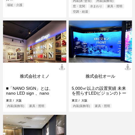
内装(床･壁等)
内装(装飾等)
福祉・介護
窓・玄関
水まわり
家具・照明
空調・給湯
株式会社オミノ
株式会社オール
■「NANO SIGN」とは、
5,000㎡以上の設置実績 未来
nano LED sign 、nano
を照らすLEDビジョンのトー
MATERIAの2つの製品群から
タルカンパニー 株式会社オー
東京 / 大阪
東京 / 大阪
なる、株式会社オミ ...
ルは ...
内装(装飾等)
家具・照明
内装(装飾等)
家具・照明