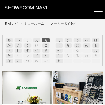
建材ナビ
ショールーム
メーカー名で探す
あ
い
う
え
お
は
ひ
ふ
へ
ほ
か
き
く
け
こ
ま
み
む
め
も
さ
し
す
せ
そ
や
ゆ
よ
た
ち
つ
て
と
ら
り
る
れ
ろ
な
に
ぬ
ね
の
わ