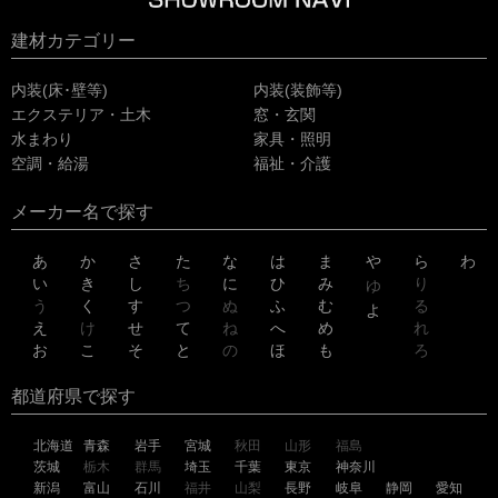
建材カテゴリー
内装(床･壁等)
内装(装飾等)
エクステリア・土木
窓・玄関
水まわり
家具・照明
空調・給湯
福祉・介護
メーカー名で探す
あ
か
さ
た
な
は
ま
や
ら
わ
い
き
し
ち
に
ひ
み
り
ゆ
う
く
す
つ
ぬ
ふ
む
る
よ
え
け
せ
て
ね
へ
め
れ
お
こ
そ
と
の
ほ
も
ろ
都道府県で探す
北海道
青森
岩手
宮城
秋田
山形
福島
茨城
栃木
群馬
埼玉
千葉
東京
神奈川
新潟
富山
石川
福井
山梨
長野
岐阜
静岡
愛知