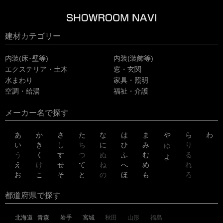
建材カテゴリー
内装(床･壁等)
内装(装飾等)
エクステリア・土木
窓・玄関
水まわり
家具・照明
空調・給湯
福祉・介護
メーカー名で探す
あ
か
さ
た
な
は
ま
や
ら
わ
い
き
し
ち
に
ひ
み
り
ゆ
う
く
す
つ
ぬ
ふ
む
る
よ
え
け
せ
て
ね
へ
め
れ
お
こ
そ
と
の
ほ
も
ろ
都道府県で探す
北海道
青森
岩手
宮城
秋田
山形
福島