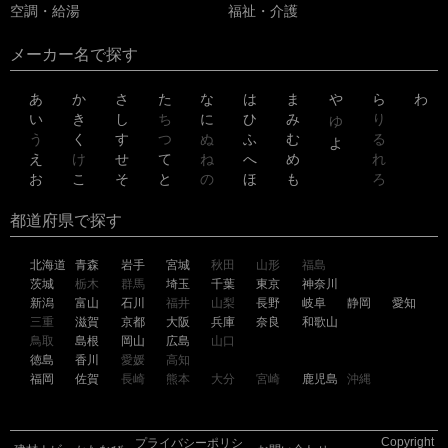
空調・給湯
福祉・介護
メーカー名で探す
あ
か
さ
た
な
は
ま
や
ら
わ
い
き
し
ち
に
ひ
み
り
ゆ
う
く
す
つ
ぬ
ふ
む
る
よ
え
け
せ
て
ね
へ
め
れ
お
こ
そ
と
の
ほ
も
ろ
都道府県で探す
北海道
青森
岩手
宮城
秋田
山形
福島
茨城
栃木
群馬
埼玉
千葉
東京
神奈川
新潟
富山
石川
福井
山梨
長野
岐阜
静岡
愛知
三重
滋賀
京都
大阪
兵庫
奈良
和歌山
鳥取
島根
岡山
広島
山口
徳島
香川
愛媛
高知
福岡
佐賀
長崎
熊本
大分
宮崎
鹿児島
沖縄
Copyright
プライバシーポリシ