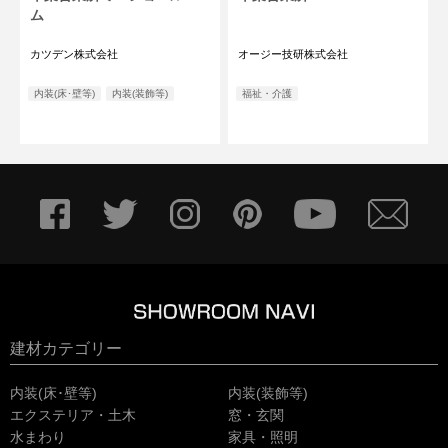
ム
カツデン株式会社
オージー技研株式会社
内装(床･壁等)
内装(装飾等)
福祉・介護
建材カテゴリー
内装(床･壁等)
内装(装飾等)
エクステリア・土木
窓・玄関
水まわり
家具・照明