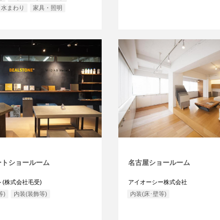
水まわり
家具・照明
ートショールーム
名古屋ショールーム
(株式会社毛受)
アイオーシー株式会社
等)
内装(装飾等)
内装(床･壁等)