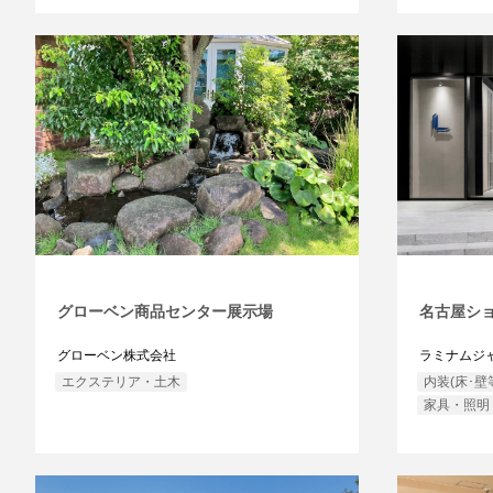
グローベン商品センター展示場
名古屋シ
グローベン株式会社
ラミナムジ
エクステリア・土木
内装(床･壁
家具・照明