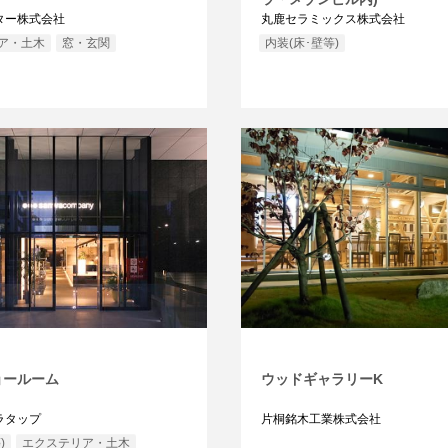
ター株式会社
丸鹿セラミックス株式会社
ア・土木
窓・玄関
内装(床･壁等)
ョールーム
ウッドギャラリーK
ラタップ
片桐銘木工業株式会社
)
エクステリア・土木