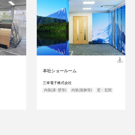
本社ショールーム
三幸電子株式会社
内装(床･壁等)
内装(装飾等)
窓・玄関