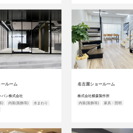
ョールーム
名古屋ショールーム
ャパン株式会社
株式会社横森製作所
等)
内装(装飾等)
水まわり
内装(装飾等)
家具・照明