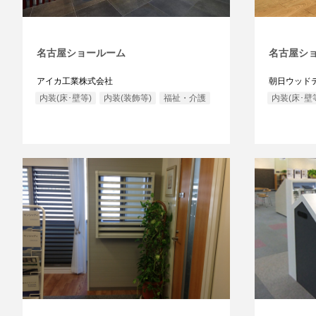
名古屋ショールーム
名古屋シ
アイカ工業株式会社
朝日ウッド
内装(床･壁等)
内装(装飾等)
福祉・介護
内装(床･壁