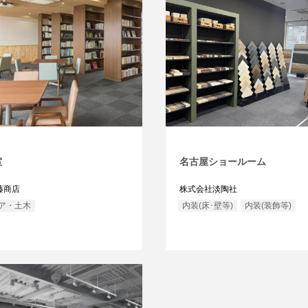
室
名古屋ショールーム
藤商店
株式会社淡陶社
ア・土木
内装(床･壁等)
内装(装飾等)