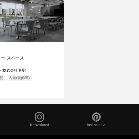
ー スペース
(株式会社毛受)
等)
内装(装飾等)
Kenzainavi
kenzainavi