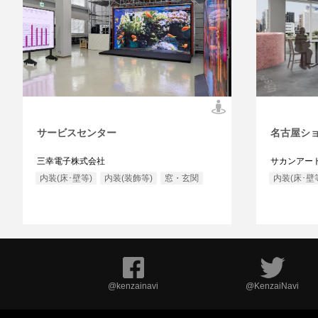
サービスセンター
名古屋ショ
三幸電子株式会社
サカンアート
内装(床･壁等)
内装(装飾等)
窓・玄関
内装(床･壁
@kenzainavi
@KenzaiNavi