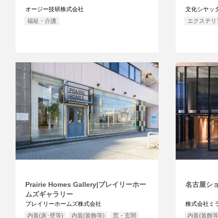
オージー技研株式会社
文化シヤッ
福祉・介護
エクステリ
Prairie Homes Gallery|プレイリーホー
名古屋シ
ムズギャラリー
プレイリーホームズ株式会社
株式会社ミ
内装(床･壁等)
内装(装飾等)
窓・玄関
内装(装飾等