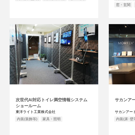
窓・玄関
次世代AI対応トイレ満空情報システム
サカンア
ショールーム
東洋ライト工業株式会社
サカンアート
内装(装飾等)
家具・照明
内装(床･壁