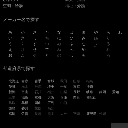
空調・給湯
福祉・介護
メーカー名で探す
あ
か
さ
た
な
は
ま
や
ら
わ
い
き
し
ち
に
ひ
み
り
ゆ
う
く
す
つ
ぬ
ふ
む
る
よ
え
け
せ
て
ね
へ
め
れ
お
こ
そ
と
の
ほ
も
ろ
都道府県で探す
北海道
青森
岩手
宮城
秋田
山形
福島
茨城
栃木
群馬
埼玉
千葉
東京
神奈川
新潟
富山
石川
福井
山梨
長野
岐阜
静岡
愛知
三重
滋賀
京都
大阪
兵庫
奈良
和歌山
鳥取
島根
岡山
広島
山口
徳島
香川
愛媛
高知
福岡
佐賀
長崎
熊本
大分
宮崎
鹿児島
沖縄