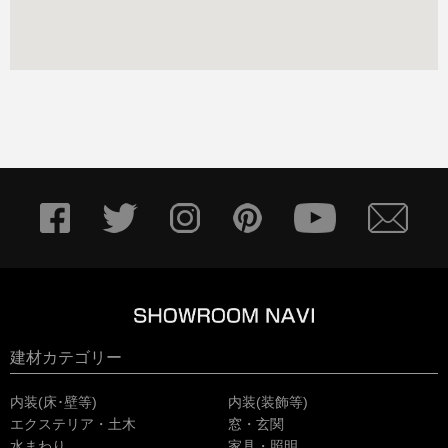
建材カテゴリー
内装(床･壁等)
内装(装飾等)
エクステリア・土木
窓・玄関
水まわり
家具・照明