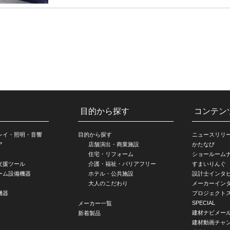
目的から探す
コンテン
レイ・照明・音響
目的から探す
ニュースリリ
ア
店舗演出・商業施設
かたなび
住宅・リフォーム
ショールーム
支援ツール
介護・福祉・バリアフリー
すまいりんぐ
ーム設備機器
ホテル・公共施設
設計士インタ
大人のこだわり
メーカーイン
機器
プロジェクト
SPECIAL
メーカー一覧
建材ナビメー
新着製品
建材動画チャ