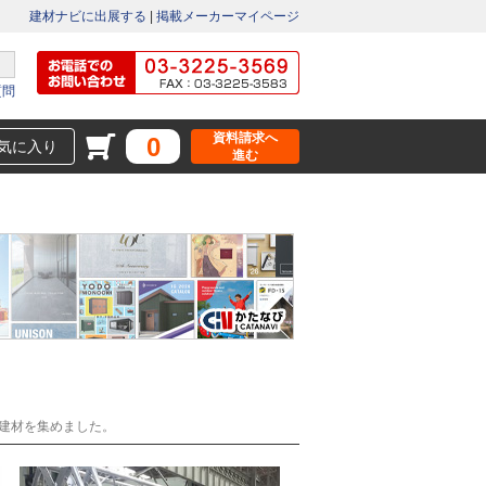
建材ナビに出展する
|
掲載メーカーマイページ
質問
資料請求へ
0
気に入り
進む
建材を集めました。