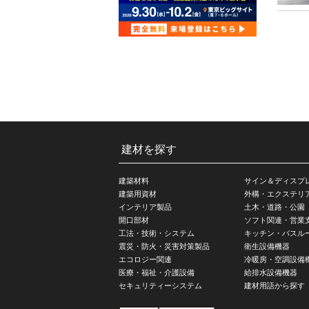
建材を探す
建築材料
サイン＆ディスプ
建築用資材
外構・エクステリ
インテリア製品
土木・道路・公園
開口部材
ソフト関連・営業
工法・技術・システム
キッチン・バスル
震災・防火・災害対策製品
衛生設備機器
エコロジー関連
冷暖房・空調設備
医療・福祉・介護設備
給排水設備機器
セキュリティーシステム
建材用語から探す