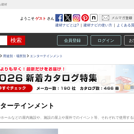
る建材
ようこそ
ゲスト
さん
建材ナビとは?
|
建材ナビの使い方
|
よくある
会員登録
ログイン
お
用途別・場所別
エンターテインメント
ターテインメント
やホールなどの屋内施設や、施設の屋上や屋外でのイベント等、それぞれで使用する