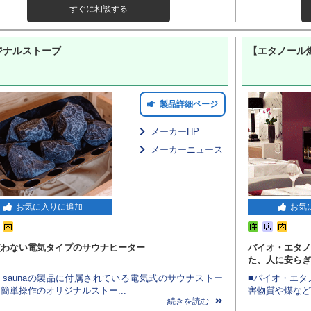
すぐに相談する
ジナルストーブ
【エタノール
製品詳細ページ
メーカーHP
メーカーニュース
お気に入りに追加
お気
使わない電気タイプのサウナヒーター
バイオ・エタノ
た、人に安らぎ
olo saunaの製品に付属されている電気式のサウナストー
■バイオ・エタ
簡単操作のオリジナルストー...
害物質や煤など
続きを読む