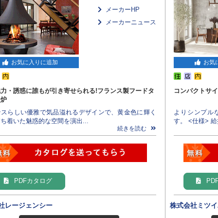
メーカーHP
メーカーニュース
お気に入りに追加
お気
魅力・誘惑に誰もが引き寄せられる!フランス製フードタ
コンパクトサイズ
暖炉
ンスらしい優雅で気品溢れるデザインで、黄金色に輝く
よりシンプル
ち着いた魅惑的な空間を演出...
す。 <仕様> 給排
続きを読む
PDFカタログ
PD
社レージェンシー
株式会社ミツイ