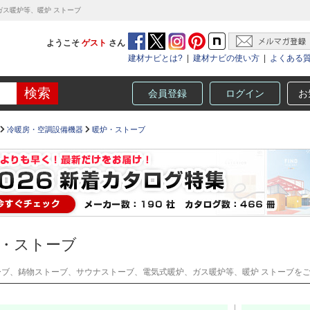
ス暖炉等、暖炉 ストーブ
ようこそ
ゲスト
さん
建材ナビとは?
|
建材ナビの使い方
|
よくある
会員登録
ログイン
お
冷暖房・空調設備機器
暖炉・ストーブ
・ストーブ
ーブ、鋳物ストーブ、サウナストーブ、電気式暖炉、ガス暖炉等、暖炉 ストーブを