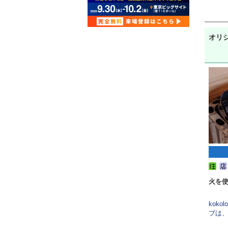
オリ
火を
kok
ブは、