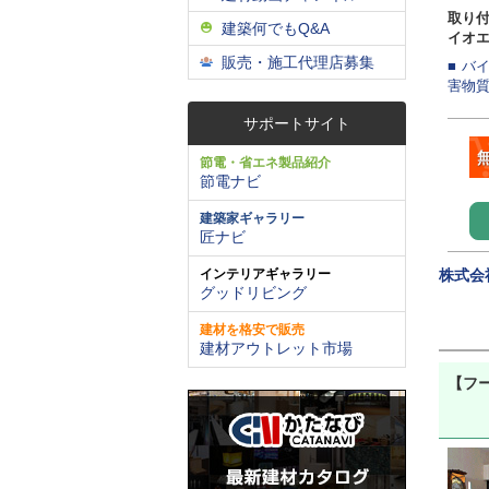
取り
建築何でもQ&A
イオ
販売・施工代理店募集
■ 
害物質
サポートサイト
節電・省エネ製品紹介
節電ナビ
建築家ギャラリー
匠ナビ
インテリアギャラリー
株式会
グッドリビング
建材を格安で販売
建材アウトレット市場
【フ