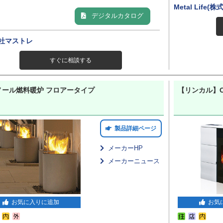
Metal Life(
デジタルカタログ
社マストレ
すぐに相談する
ノール燃料暖炉 フロアータイプ
【リンカル】Olg
製品詳細ページ
メーカーHP
メーカーニュース
お気に入りに追加
お気