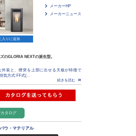
メーカーHP
メーカーニュース
に入りに追加
のGLORIA NEXTの派生型。
な外装と、煙突を上部に出せる天板が特徴で
気方式:FF式(...
続きを読む
Fカタログ
バウ・マテリアル