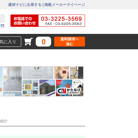
建材ナビに出展する
|
掲載メーカーマイページ
質問
資料請求へ
0
気に入り
進む
ご紹介