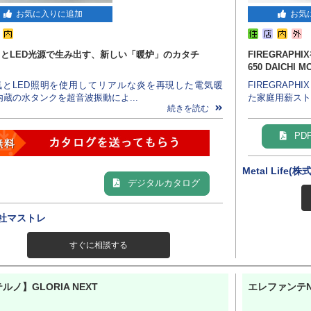
お気に入りに追加
お気
とLED光源で生み出す、新しい「暖炉」のカタチ
FIREGRAPH
650 DAICHI
気とLED照明を使用してリアルな炎を再現した電気暖
FIREGRA
内蔵の水タンクを超音波振動によ...
た家庭用薪ストー
続きを読む
PD
Metal Life(
デジタルカタログ
社マストレ
すぐに相談する
ルノ】GLORIA NEXT
エレファンテN