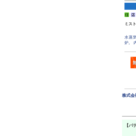
ミスト
水蒸
炉。 
株式会
【パテ