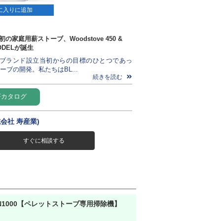
に入りに追加
IX初の家庭用薪ストーブ、Woodstove 450 &
 MODELが誕生
PHIXブランド設立当初からの目標のひとつであっ
ブの開発。私たちはBL...
続きを読む
Fカタログ
株式会社 寿産業)
すぐに相談する
1000【ペレットストーブ専用掃除機】