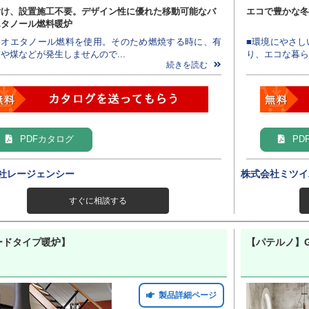
付け、設置施工不要。デザイン性に優れた移動可能なバ
エコで豊かな冬
エタノール燃料暖炉
バイオエタノール燃料を使用。そのため燃焼する時に、有
■環境にやさし
や煤などが発生しませんので...
り、エコな暮ら
続きを読む
PDFカタログ
PD
社レージェンシー
株式会社ミツイ
すぐに相談する
ードタイプ暖炉】
【パテルノ】GL
製品詳細ページ