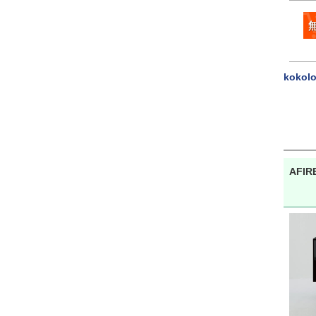
kokol
AFI