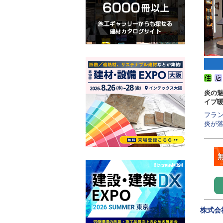
炎の
イプ
フラ
炎が落
株式会