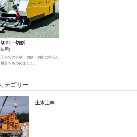
・切削・切断
装用)
装工事での研削・切削・切断に特化し
や機器をあつめました。
カテゴリー
土木工事