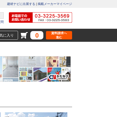
建材ナビに出展する
|
掲載メーカーマイページ
質問
資料請求へ
0
気に入り
進む