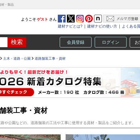
資材・製品
ようこそ
ゲスト
さん
建材ナビとは?
|
建材ナビの使い方
|
よくある
会員登録
ログイン
お
土木・道路・公園
道路舗装工事・資材
舗装工事・資材
道路や公園などの、道路舗装の工法や工事に使用する資材・製品をご紹介します。