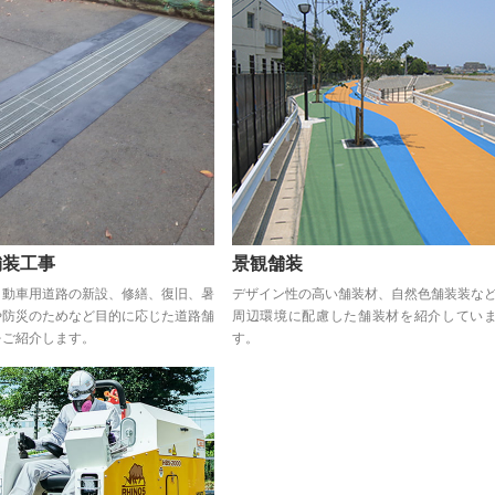
舗装工事
景観舗装
自動車用道路の新設、修繕、復旧、暑
デザイン性の高い舗装材、自然色舗装装な
や防災のためなど目的に応じた道路舗
周辺環境に配慮した舗装材を紹介してい
をご紹介します。
す。