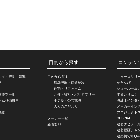
目的から探す
コンテン
レイ・照明・音響
目的から探す
ニュースリリ
ア
店舗演出・商業施設
かたなび
住宅・リフォーム
ショールーム
支援ツール
介護・福祉・バリアフリー
すまいりんぐ
ーム設備機器
ホテル・公共施設
設計士インタ
大人のこだわり
メーカーイン
機器
プロジェクト
SPECIAL
メーカー一覧
建材ナビメー
新着製品
建材動画チャ
建築何でもQ＆