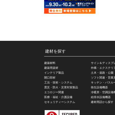
建材を探す
建築材料
サイン＆ディスプ
建築用資材
外構・エクステリ
インテリア製品
土木・道路・公園
開口部材
ソフト関連・営業
工法・技術・システム
キッチン・バスル
震災・防火・災害対策製品
衛生設備機器
エコロジー関連
冷暖房・空調設備
医療・福祉・介護設備
給排水設備機器
セキュリティーシステム
建材用語から探す