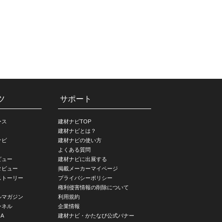
ツ
サポート
ース
建材ナビTOP
建材ナビとは？
ナビ
建材ナビの使い方
よくある質問
ビュー
建材ナビに出展する
タビュー
掲載メーカーマイページ
ストーリー
プライバシーポリシー
権利侵害情報の削除について
ルマガジン
利用規約
ンネル
企業情報
A
建材ナビ・かたなび公式バナー