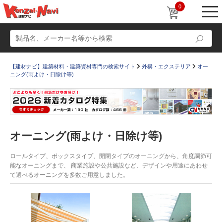
0
【建材ナビ】建築材料・建築資材専門の検索サイト
外構・エクステリア
オー
ニング(雨よけ・日除け等)
動画
ショールーム
オーニング(雨よけ・日除け等)
かたなび
コラム
ロールタイプ、ボックスタイプ、開閉タイプのオーニングから、角度調節可
すまいリング
設計士インタビュー
能なオーニングまで、 商業施設や公共施設など、デザインや用途にあわせ
て選べるオーニングを多数ご用意しました。
Q＆A
販売・施工代理店募集
お気に入り