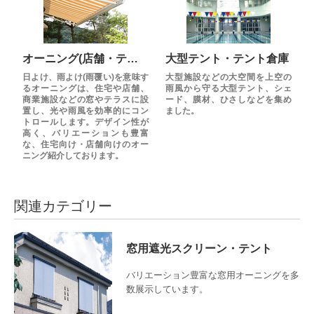
オーニング(店舗・テラス・窓用等)
大型テント・テント倉庫
日よけ、雨よけ(雨覆い)を意味す
大型施設などの大空間を上空の
るオーニングは、住宅や店舗、
雨風から守る大型テント、シェ
商業施設などの窓やテラスに設
ード、膜材、ひさしなどを集め
置し、光や雨風を効率的にコン
ました。
トロールします。デザイン性が
高く、バリエーションも豊富
な、住宅向け・店舗向けのオー
ニング紹介しております。
関連カテゴリー
窓用遮光スクリーン・テント
バリエーション豊富な窓用オーニングを多
数展示しています。