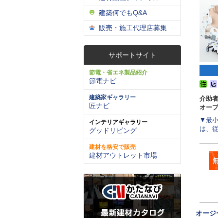
建築何でもQ&A
販売・施工代理店募集
サポートサイト
節電・省エネ製品紹介
節電ナビ
建築家ギャラリー
介助
匠ナビ
オー
▼最小
インテリアギャラリー
は、従
グッドリビング
建材を格安で販売
建材アウトレット市場
オージ