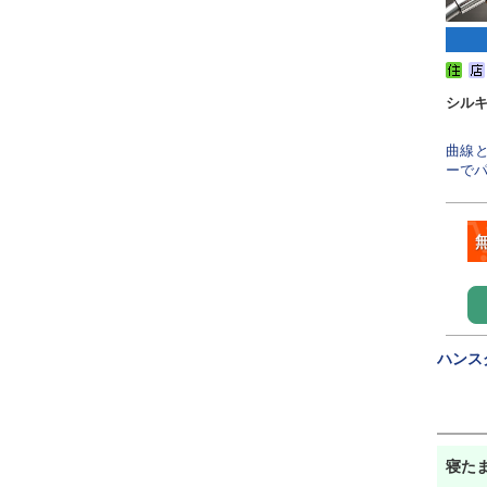
シルキ
曲線
ーでパ
ハンス
寝たま