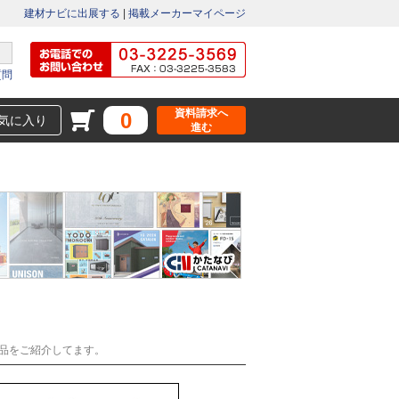
建材ナビに出展する
|
掲載メーカーマイページ
質問
資料請求へ
0
気に入り
進む
品をご紹介してます。