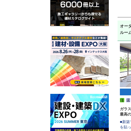
オーダ
ルー
ガラ
最高
■新築
を貼っ