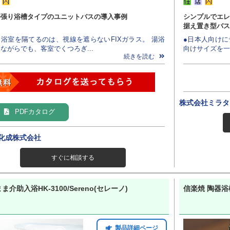
ル張り浴槽タイプのユニットバスの導入事例
シンプルでエレ
据え置き型バス
浴室を隔てるのは、視線を遮らないFIXガラス。 湯浴
●日本人向けに
ながらでも、客室でくつろぎ...
向けサイズを一
続きを読む
株式会社ミラタ
PDFカタログ
化成株式会社
すぐに相談する
ま介助入浴HK-3100/Sereno(セレーノ)
信楽焼 陶器浴槽 
製品詳細ページ