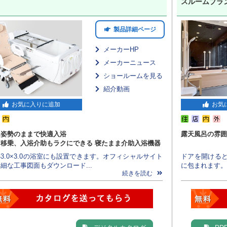
スルームプラ
製品詳細ページ
メーカーHP
メーカーニュース
ショールームを見る
紹介動画
お気に入りに追加
お気
な姿勢のままで快適入浴
露天風呂の雰囲
、移乗、入浴介助もラクにできる 寝たまま介助入浴機器
3.0×3.0の浴室にも設置できます。オフィシャルサイト
ドアを開ける
細な工事図面もダウンロード...
に包まれます。 
続きを読む