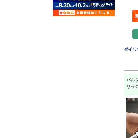
ダイワ
パルシ
リラ