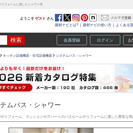
やリフォームに適したシャワー等
ようこそ
ゲスト
さん
建材ナビとは?
|
建材ナビの使い方
|
よくある
会員登録
ログイン
お
キッチン設備機器・住宅設備機器
システムバス・シャワー
テムバス・シャワー
宅やリフォーム、マンションやアパートのバスルームやリフォームに適した豊富な商