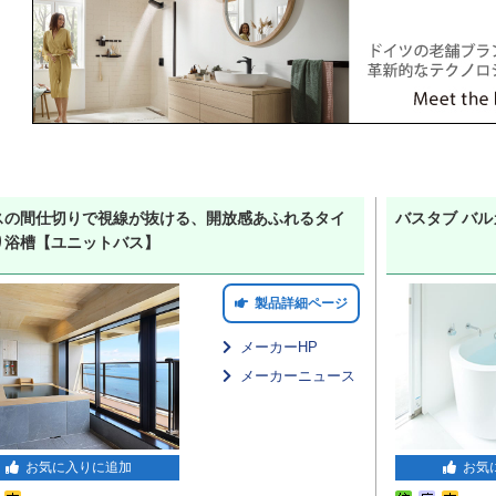
スの間仕切りで視線が抜ける、開放感あふれるタイ
バスタブ バル
り浴槽【ユニットバス】
製品詳細ページ
メーカーHP
メーカーニュース
お気に入りに追加
お気