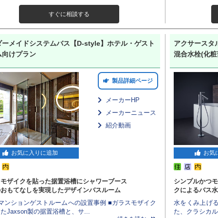
すぐに相談する
ーメイドシステムバス【D-style】ホテル・ゲスト
アクサースタ
ム向けプラン
混合水栓(化粧
製品詳細ページ
メーカーHP
メーカーニュース
紹介動画
お気に入りに追加
お気
スモザイクを貼った据置浴槽にシャワーブース
シンプルかつモ
のおもてなしを実現したデザインバスルーム
クによるバス水
マンションゲストルームへの設置事例 ■ガラスモザイク
水をくみ上げ
たJaxson製の据置浴槽と、サ...
た、クラシカル