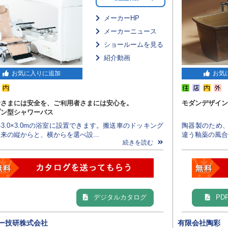
メーカーHP
メーカーニュース
ショールームを見る
紹介動画
お気に入りに追加
お気
者さまには安全を、ご利用者さまには安心を。
モダンデザイン
プン型シャワーバス
3.0×3.0mの浴室に設置できます。搬送車のドッキング
陶器製のため
来の縦からと、横からを選べ設...
違う釉薬の風合
続きを読む
デジタルカタログ
PD
ー技研株式会社
有限会社陶彩