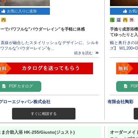
お気に入りに追加
お気
ーでパワフルな”パウダーレイン”を手軽に体感
手捻り成形浴槽
てゆったりと入
と直線が融合したスタイリッシュなデザインに、シルキ
幅と奥行きの
ワフルな”パウダーレイン”を...
ズ】 W1,200×D7
続きを読む
PDFカタログ
PD
グローエジャパン株式会社
有限会社陶彩
すぐに相談する
ま介助入浴 HK-255/Giusto(ジュスト)
オーダーメイド