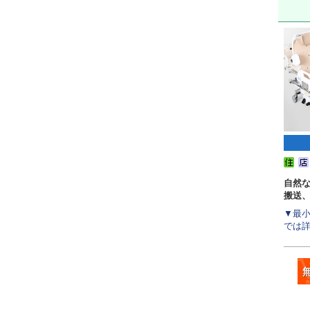
自然
搬送
▼最小
では詳