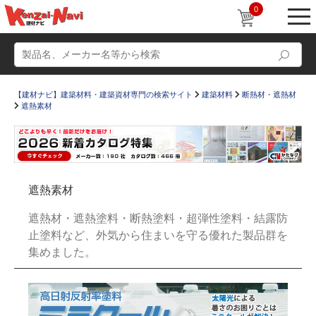
0
【建材ナビ】建築材料・建築資材専門の検索サイト
建築材料
断熱材・遮熱材
遮熱素材
動画
ショールーム
遮熱素材
かたなび
コラム
遮熱材・遮熱塗料・断熱塗料・超弾性塗料・結露防
すまいリング
設計士インタビュー
止塗料など、外気から住まいを守る優れた製品群を
集めました。
Q＆A
販売・施工代理店募集
お気に入り