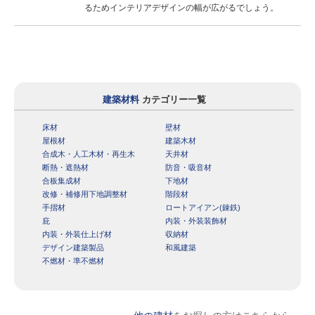
るためインテリアデザインの幅が広がるでしょう。
建築材料
カテゴリー一覧
床材
壁材
屋根材
建築木材
合成木・人工木材・再生木
天井材
断熱・遮熱材
防音・吸音材
合板集成材
下地材
改修・補修用下地調整材
階段材
手摺材
ロートアイアン(錬鉄)
庇
内装・外装装飾材
内装・外装仕上げ材
収納材
デザイン建築製品
和風建築
不燃材・準不燃材