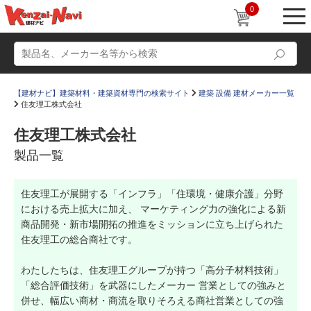
0
【建材ナビ】建築材料・建築資材専門の検索サイト
建築 設備 建材メーカー一覧
住友理工株式会社
住友理工株式会社
製品一覧
動画
ショールーム
住友理工が展開する「インフラ」「住環境・健康介護」分野
かたなび
コラム
における売上拡大に加え、 マーケティング力の強化による新
すまいリング
設計士インタビュー
商品開発・新市場開拓の推進をミッションに立ち上げられた
住友理工の総合商社です。
Q＆A
販売・施工代理店募集
わたしたちは、住友理工グループが持つ「高分子材料技術」
お気に入り
「総合評価技術」を武器にしたメーカー 営業としての強みと
併せ、幅広い商材・商流を取りそろえる商社営業としての強