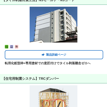
【タイル剥落対策工法】NSモールド・NSコート
製品詳細ページ
転用化粧型枠×専用塗材での意匠付けでタイル剥落懸念ゼロへ
【住宅用制震システム】TRCダンパー