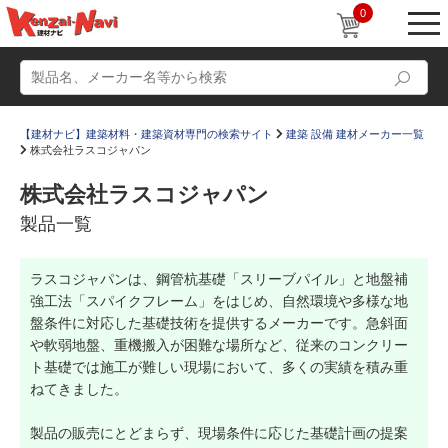
0
【建材ナビ】建築材料・建築資材専門の検索サイト
建築 設備 建材メーカー一覧
株式会社ラスコジャパン
株式会社ラスコジャパン
製品一覧
動画
ショールーム
ラスコジャパンは、鋼管杭基礎「スリーブパイル」と地盤補
かたなび
コラム
強工法「スパイクフレーム」をはじめ、自然環境や多様な地
すまいリング
設計士インタビュー
盤条件に対応した基礎技術を提供するメーカーです。急斜面
や軟弱地盤、重機搬入が困難な場所など、従来のコンクリー
Q＆A
販売・施工代理店募集
ト基礎では施工が難しい現場において、多くの実績を積み重
ねてきました。
お気に入り
製品の販売にとどまらず、現場条件に応じた基礎計画の提案