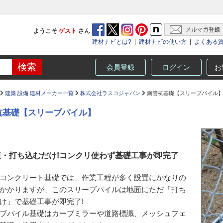
ようこそ
ゲスト
さん
建材ナビとは?
|
建材ナビの使い方
|
よくある
会員登録
ログイン
お
建築 設備 建材メーカー一覧
株式会社ラスコジャパン
鋼管杭基礎【スリーブパイル
杭基礎【スリーブパイル】
短・打ち込むだけ!コンクリ使わず基礎工事が即完了
コンクリート基礎では、作業工程が多く設置にかなりの
かかりますが、このスリーブパイルは地面にただ「打ち
け」で基礎工事が即完了!
ブパイル基礎はカーブミラーや道路標識、メッシュフェ