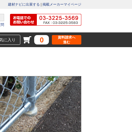
建材ナビに出展する
|
掲載メーカーマイページ
質問
資料請求へ
0
気に入り
進む
】