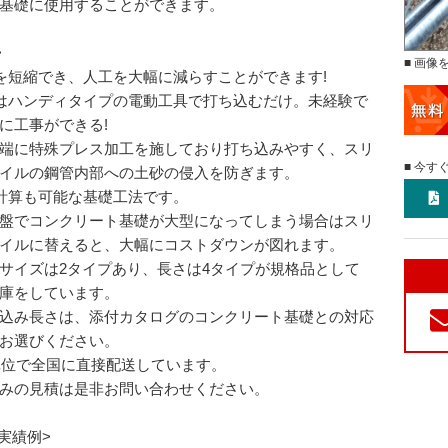
基礎に使用することができます。
>
■ 画像
を短縮でき、人工を大幅に減らすことができます!
はハンディタイプの電動工具で打ち込むだけ。未経験で
に工事ができる!
端に特殊プレス加工を施しており打ち込みやすく、スリ
■ 今す
イルの鋼管内部への土砂の侵入を防ぎます。
計算も可能な基礎工法です。
盤でコンクリート基礎が大型になってしまう場合はスリ
イルに替えると、大幅にコストダウンが図れます。
サイズは2タイプあり、長さは4タイプが規格品として
庫をしています。
込み長さは、添付カタログのコンクリート基礎との対応
お選びください。
単位で全国に直接配送しています。
みの見積は是非お問い合わせください。
/実績例>