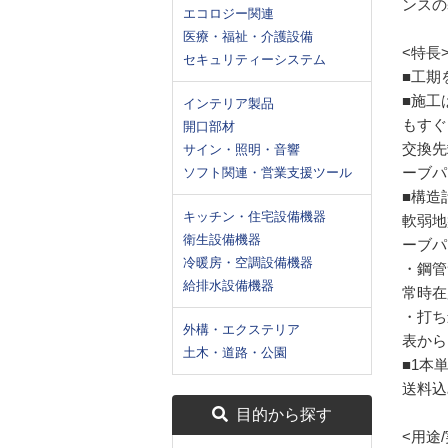
ンスの
エコロジー関連
医療・福祉・介護設備
<特長
セキュリティーシステム
■工期
■施工
インテリア製品
もすぐ
開口部材
交換先
サイン・照明・音響
ーブパ
ソフト関連・営業支援ツール
■構造
キッチン・住宅設備機器
軟弱地
衛生設備機器
ーブパ
冷暖房・空調設備機器
・鋼管
給排水設備機器
常時在
・打ち
外構・エクステリア
表から
土木・道路・公園
■1本
送料込
目的から探す
<用途