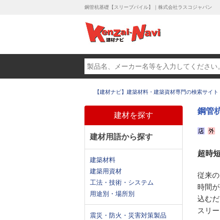
鋼管杭基礎【スリーブパイル】｜株式会社ラスコジャパン
【建材ナビ】建築材料・建築資材専門の検索サイト
鋼管
建材を探す
建材用語から探す
超時
建築材料
建築用資材
従来の
工法・技術・システム
時間が
用途別・場所別
込むだ
スリー
震災・防火・災害対策製品