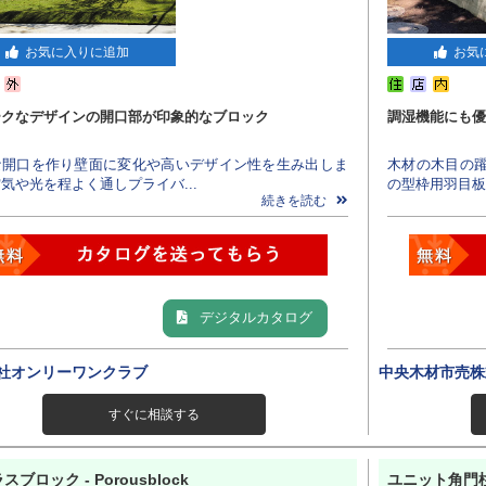
お気に入りに追加
お気
ークなデザインの開口部が印象的なブロック
調湿機能にも優
な開口を作り壁面に変化や高いデザイン性を生み出しま
木材の木目の
気や光を程よく通しプライバ...
の型枠用羽目板
続きを読む
デジタルカタログ
社オンリーワンクラブ
中央木材市売株
すぐに相談する
スブロック - Porousblock
ユニット角門