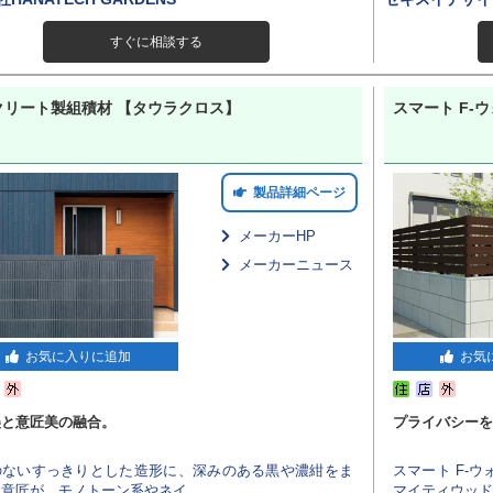
すぐに相談する
クリート製組積材 【タウラクロス】
スマート F-
製品詳細ページ
メーカーHP
メーカーニュース
お気に入りに追加
お気
美と意匠美の融合。
プライバシーを
のないすっきりとした造形に、深みのある黒や濃紺をま
スマート F-
意匠が、モノトーン系やネイ...
マイティウッド