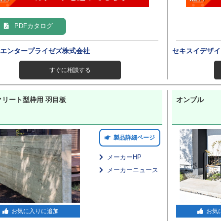
PDFカタログ
’エンタープライゼズ株式会社
セキスイデザイ
すぐに相談する
クリート型枠用 羽目板
オンブル
製品詳細ページ
メーカーHP
メーカーニュース
お気に入りに追加
お気