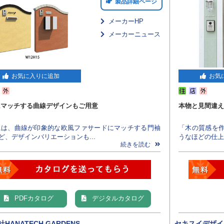
製品詳細ページ
メーカーHP
メーカーニュース
お気に入りに追加
お気
にマッチする曲線デザインもご用意
本物と見間違え
には、曲線が印象的な欧風ファサードにマッチする門袖
「木の質感を
ど、デザインバリエーションも...
うなほどの仕上
続きを読む
PDFカタログ
デジタルカタログ
HANATECH GARDENS
セキスイデザイ