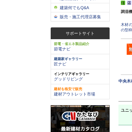
建築何でもQ&A
調湿
販売・施工代理店募集
木材
の型枠
サポートサイト
節電・省エネ製品紹介
節電ナビ
建築家ギャラリー
匠ナビ
インテリアギャラリー
グッドリビング
中央木
建材を格安で販売
建材アウトレット市場
ユニ