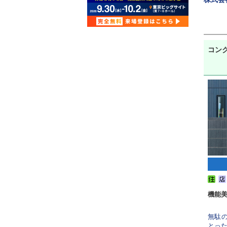
コン
機能
無駄
とった