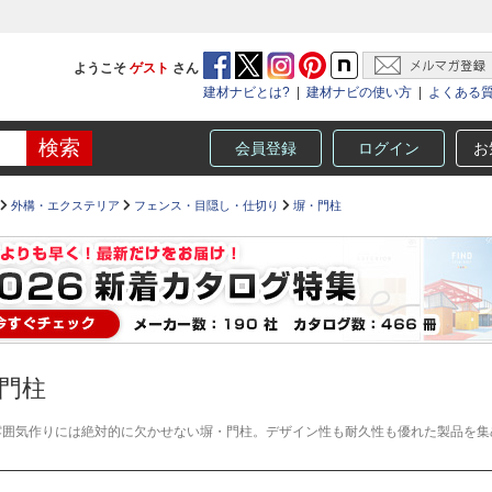
ようこそ
ゲスト
さん
建材ナビとは?
|
建材ナビの使い方
|
よくある
会員登録
ログイン
お
外構・エクステリア
フェンス・目隠し・仕切り
塀・門柱
門柱
雰囲気作りには絶対的に欠かせない塀・門柱。デザイン性も耐久性も優れた製品を集