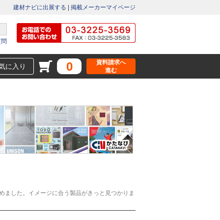
建材ナビに出展する
|
掲載メーカーマイページ
質問
資料請求へ
0
気に入り
進む
めました。イメージに合う製品がきっと見つかりま