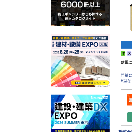
欧風
門袖
R型な
株式会社