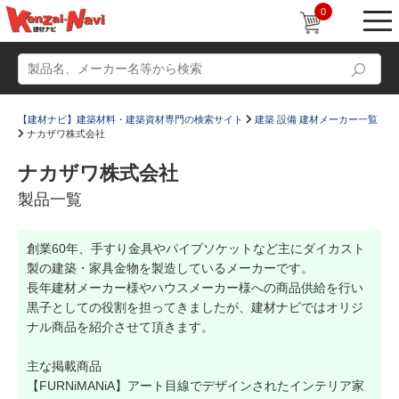
0
【建材ナビ】建築材料・建築資材専門の検索サイト
建築 設備 建材メーカー一覧
ナカザワ株式会社
ナカザワ株式会社
製品一覧
動画
ショールーム
創業60年、手すり金具やパイプソケットなど主にダイカスト
かたなび
コラム
製の建築・家具金物を製造しているメーカーです。
すまいリング
設計士インタビュー
長年建材メーカー様やハウスメーカー様への商品供給を行い
黒子としての役割を担ってきましたが、建材ナビではオリジ
Q＆A
販売・施工代理店募集
ナル商品を紹介させて頂きます。
お気に入り
主な掲載商品
【FURNiMANiA】アート目線でデザインされたインテリア家