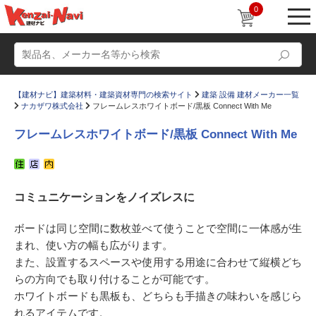
0
【建材ナビ】建築材料・建築資材専門の検索サイト
建築 設備 建材メーカー一覧
ナカザワ株式会社
フレームレスホワイトボード/黒板 Connect With Me
フレームレスホワイトボード/黒板 Connect With Me
動画
ショールーム
コミュニケーションをノイズレスに
かたなび
コラム
すまいリング
設計士インタビュー
ボードは同じ空間に数枚並べて使うことで空間に一体感が生
まれ、使い方の幅も広がります。
Q＆A
販売・施工代理店募集
また、設置するスペースや使用する用途に合わせて縦横どち
お気に入り
らの方向でも取り付けることが可能です。
ホワイトボードも黒板も、どちらも手描きの味わいを感じら
れるアイテムです。