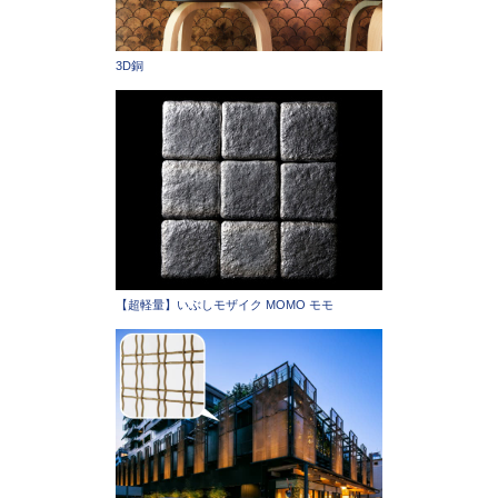
3D銅
【超軽量】いぶしモザイク MOMO モモ