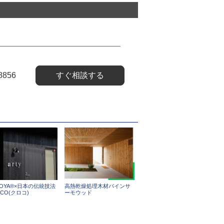
8856
すぐ相談する
COYA®×日本の伝統技法
高熱乾燥処理木材パインサ
CO(クロコ)
ーモウッド