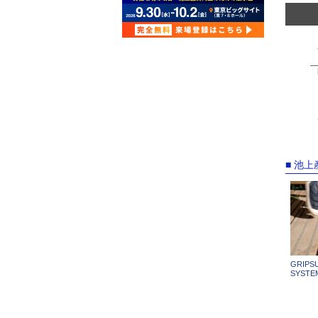
■ 池
GRIPS
SYSTE