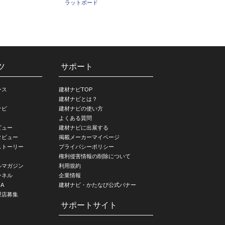
ラットボード
ツ
サポート
ース
建材ナビTOP
建材ナビとは？
ナビ
建材ナビの使い方
よくある質問
ビュー
建材ナビに出展する
タビュー
掲載メーカーマイページ
ストーリー
プライバシーポリシー
権利侵害情報の削除について
ルマガジン
利用規約
ンネル
企業情報
A
建材ナビ・かたなび公式バナー
理店募集
サポートサイト