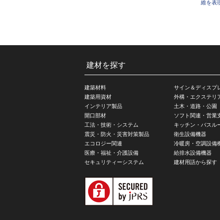
維を表
建材を探す
建築材料
サイン＆ディスプ
建築用資材
外構・エクステリ
インテリア製品
土木・道路・公園
開口部材
ソフト関連・営業
工法・技術・システム
キッチン・バスル
震災・防火・災害対策製品
衛生設備機器
エコロジー関連
冷暖房・空調設備
医療・福祉・介護設備
給排水設備機器
セキュリティーシステム
建材用語から探す