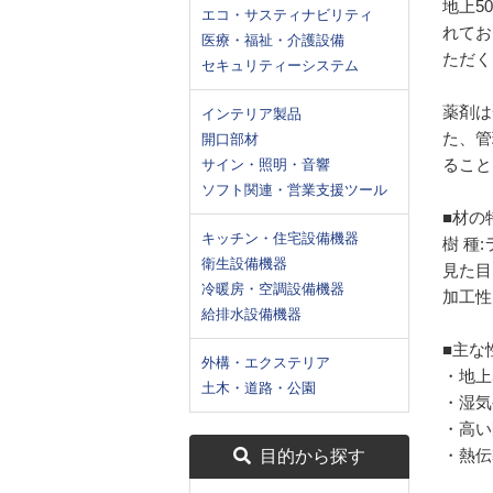
地上5
エコ・サスティナビリティ
れてお
医療・福祉・介護設備
ただく
セキュリティーシステム
薬剤は
インテリア製品
た、管
開口部材
ること
サイン・照明・音響
ソフト関連・営業支援ツール
■材の
キッチン・住宅設備機器
樹 種
衛生設備機器
見た目
冷暖房・空調設備機器
加工性
給排水設備機器
■主な
外構・エクステリア
・地上
土木・道路・公園
・湿気
・高い
・熱伝
目的から探す