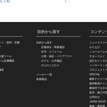
現した瓦]
ト
目的から探す
コンテン
レイ・照明・音響
目的から探す
ニュースリリ
ア
店舗演出・商業施設
かたなび
住宅・リフォーム
ショールーム
支援ツール
介護・福祉・バリアフリー
すまいりんぐ
ーム設備機器
ホテル・公共施設
設計士インタ
大人のこだわり
メーカーイン
機器
プロジェクト
SPECIAL
メーカー一覧
建材ナビメー
新着製品
建材動画チャ
建築何でもQ＆
販売・施工代
お問合せ
JAPAN SHOP
建築・建材展