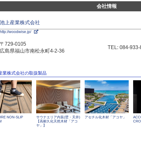
会社情報
池上産業株式会社
http://woodwise.jp/
〒729-0105
TEL:
084-933-
広島県福山市南松永町4-2-36
上産業株式会社の取扱製品
URE NON-SLIP
サウナエリア内装(壁・天井)
アセチル化木材「アコヤ」
AC
M
【高耐久化天然木材「アコ
CRO
ヤ」】