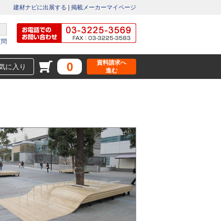
建材ナビに出展する
|
掲載メーカーマイページ
質問
資料請求へ
0
気に入り
進む