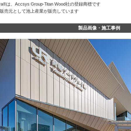
oya®は、Accsys Group-Titan Wood社の登録商標です
販売元として池上産業が販売しています
製品画像・施工事例