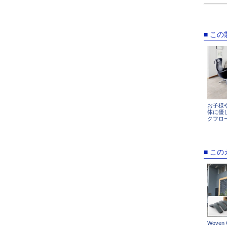
■ こ
お子様
体に優
クフロ
■ こ
Woven 