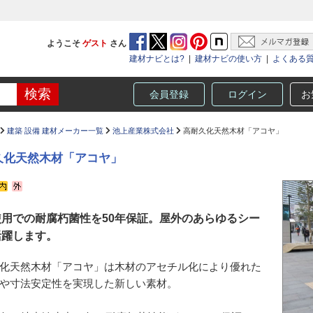
ようこそ
ゲスト
さん
建材ナビとは?
|
建材ナビの使い方
|
よくある
会員登録
ログイン
お
建築 設備 建材メーカー一覧
池上産業株式会社
高耐久化天然木材「アコヤ」
久化天然木材「アコヤ」
使用での耐腐朽菌性を50年保証。屋外のあらゆるシー
活躍します。
化天然木材「アコヤ」は木材のアセチル化により優れた
や寸法安定性を実現した新しい素材。