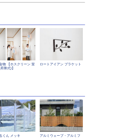
金物 【ホスクリーン 室
ロートアイアン ブラケット
(昇降式)】
るくん メッキ
アルミウェーブ・アルミフ