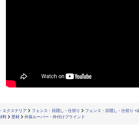
・エクステリア
フェンス・目隠し・仕切り
フェンス・目隠し・仕切り <
材料
壁材
外装ルーバー・外付けブラインド