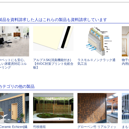
の製品を資料請求した人はこれらの製品も資料請求しています
やペットにも安心。
アルプスSK(消臭機能付き)
ラスモルⅡノンクラック通
物干
しい床暖房対応コル
【4VOC対策プリント化粧合
気工法
内用
ーリング
板】
のカテゴリの他の製品
Ceramic Echizen[繊
竹枝穂垣
グローベン竹 リアルフィッ
まも