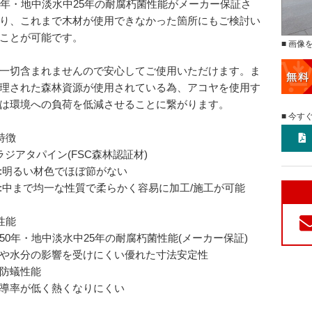
0年・地中淡水中25年の耐腐朽菌性能がメーカー保証さ
り、これまで木材が使用できなかった箇所にもご検討い
ことが可能です。
■ 画像
一切含まれませんので安心してご使用いただけます。ま
理された森林資源が使用されている為、アコヤを使用す
は環境への負荷を低減させることに繋がります。
■ 今す
特徴
:ラジアタパイン(FSC森林認証材)
:明るい材色でほぼ節がない
:中まで均一な性質で柔らかく容易に加工/施工が可能
性能
50年・地中淡水中25年の耐腐朽菌性能(メーカー保証)
や水分の影響を受けにくい優れた寸法安定性
防蟻性能
導率が低く熱くなりにくい