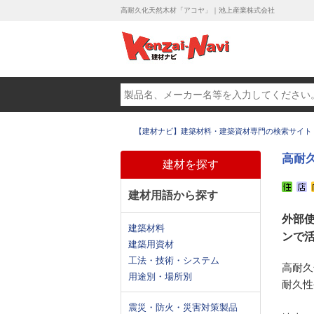
高耐久化天然木材「アコヤ」｜池上産業株式会社
【建材ナビ】建築材料・建築資材専門の検索サイト
高耐
建材を探す
建材用語から探す
外部
建築材料
ンで
建築用資材
工法・技術・システム
高耐久
用途別・場所別
耐久性
震災・防火・災害対策製品