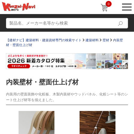
0
【建材ナビ】建築材料・建築資材専門の検索サイト
建築材料
壁材
内装壁
材・壁面仕上げ材
動画
ショールーム
内装壁材・壁面仕上げ材
かたなび
コラム
内装用の壁面装飾や化粧板、木製内装材やウッドパネル、化粧シート等のシ
すまいリング
設計士インタビュー
ート仕上げ材等を揃えました。
Q＆A
販売・施工代理店募集
お気に入り