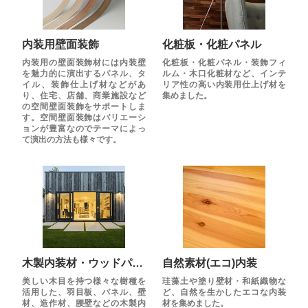
内装用壁面装飾
化粧板・化粧パネル
内装用の壁面装飾材には内装壁
化粧板・化粧パネル・装飾フィ
を魅力的に演出するパネル、タ
ルム・木口化粧材など、インテ
イル、装飾仕上げ材などがあ
リア性の高い内装用仕上げ材を
り、住宅、店舗、商業施設など
集めました。
の空間壁面装飾をサポートしま
す。空間壁面装飾はバリエーシ
ョンが豊富なのでテーマによっ
て演出の方法も様々です。
木製内装材・ウッドパネル
自然素材(エコ)内装
美しい木目を持つ様々な樹種を
珪藻土や塗り壁材・和紙織物な
活用した、羽目板、パネル、壁
ど、自然を生かしたエコな内装
材、造作材、腰壁などの木製内
材を集めました。