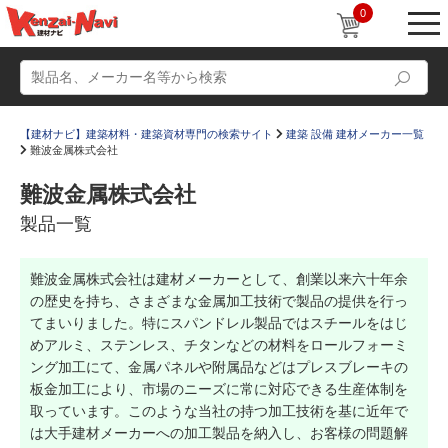
0
【建材ナビ】建築材料・建築資材専門の検索サイト
建築 設備 建材メーカー一覧
難波金属株式会社
難波金属株式会社
製品一覧
動画
ショールーム
難波金属株式会社は建材メーカーとして、創業以来六十年余
かたなび
コラム
の歴史を持ち、さまざまな金属加工技術で製品の提供を行っ
すまいリング
設計士インタビュー
てまいりました。特にスパンドレル製品ではスチールをはじ
めアルミ、ステンレス、チタンなどの材料をロールフォーミ
Q＆A
販売・施工代理店募集
ング加工にて、金属パネルや附属品などはプレスブレーキの
板金加工により、市場のニーズに常に対応できる生産体制を
お気に入り
取っています。このような当社の持つ加工技術を基に近年で
は大手建材メーカーへの加工製品を納入し、お客様の問題解