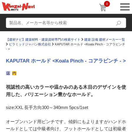
0
【建材ナビ】建築材料・建築資材専門の検索サイト
建築 設備 建材メーカー一覧
ピラミッドジャパン株式会社
KAPUTAR ホールド <Koala Pinch - コアラピンチ
- >
KAPUTAR ホールド <Koala Pinch - コアラピンチ - >
動画
ショールーム
かたなび
コラム
視認性の高いカラーや温かみのある木目のデザインを使
用した、バリエーション豊かなホールド。
すまいリング
設計士インタビュー
Q＆A
販売・施工代理店募集
size:XXL 長手方向300～340mm 5pcs/1set
お気に入り
オープンハンド用ピンチです。傾斜にもよりますがハンドホ
ールドとしては中級者向け、フットホールドとしては初級者