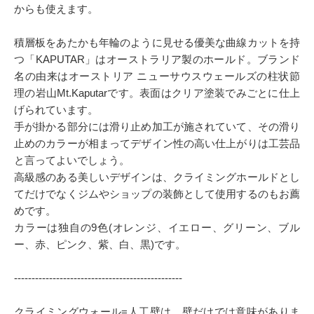
からも使えます。
積層板をあたかも年輪のように見せる優美な曲線カットを持
つ「KAPUTAR」はオーストラリア製のホールド。ブランド
名の由来はオーストリア ニューサウスウェールズの柱状節
理の岩山Mt.Kaputarです。表面はクリア塗装でみごとに仕上
げられています。
手が掛かる部分には滑り止め加工が施されていて、その滑り
止めのカラーが相まってデザイン性の高い仕上がりは工芸品
と言ってよいでしょう。
高級感のある美しいデザインは、クライミングホールドとし
てだけでなくジムやショップの装飾として使用するのもお薦
めです。
カラーは独自の9色(オレンジ、イエロー、グリーン、ブル
ー、赤、ピンク、紫、白、黒)です。
------------------------------------------------
クライミングウォール=人工壁は、壁だけでは意味がありま