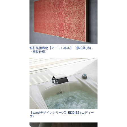
龍村美術織物【アートパネル】「敷松葉(赤)」
〈横長仕様〉
【sʌneiデザインシリーズ】EDDIES (エディー
ズ)