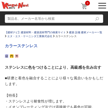
0
【建材ナビ】建築材料・建築資材専門の検索サイト
建築 設備 建材メーカー一覧
エヌ・エス・ケーニシダ工業株式会社
カラーステンレス
カラーステンレス
動画
ショールーム
ステンレスに色をつけることにより、高級感を生み出す
かたなび
コラム
すまいリング
設計士インタビュー
■研磨と着色を融合することにより様々な風合いをかもしだ
します。
Q＆A
販売・施工代理店募集
お気に入り
【特長】
・ステンレスより耐食性が増します。
・イオンプレーティング法では溶接後でも着色が可能。