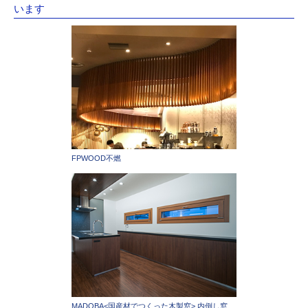
います
FPWOOD不燃
MADOBA<国産材でつくった木製窓> 内倒し窓