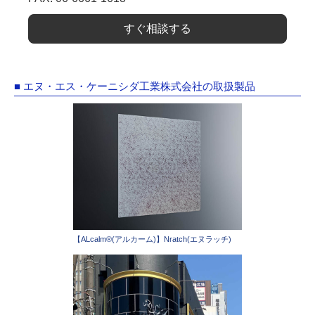
すぐ相談する
■ エヌ・エス・ケーニシダ工業株式会社の取扱製品
【ALcalm®(アルカーム)】Nratch(エヌラッチ)