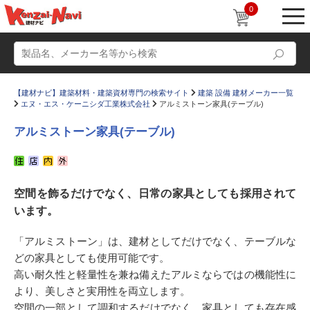
0
【建材ナビ】建築材料・建築資材専門の検索サイト
建築 設備 建材メーカー一覧
エヌ・エス・ケーニシダ工業株式会社
アルミストーン家具(テーブル)
アルミストーン家具(テーブル)
動画
ショールーム
空間を飾るだけでなく、日常の家具としても採用されて
かたなび
コラム
います。
すまいリング
設計士インタビュー
「アルミストーン」は、建材としてだけでなく、テーブルな
Q＆A
販売・施工代理店募集
どの家具としても使用可能です。
お気に入り
高い耐久性と軽量性を兼ね備えたアルミならではの機能性に
より、美しさと実用性を両立します。
空間の一部として調和するだけでなく、家具としても存在感