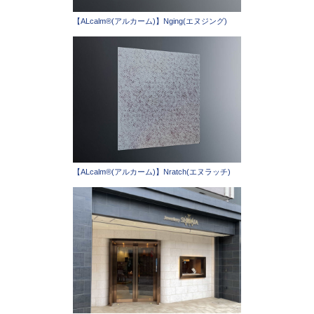
【ALcalm®(アルカーム)】Nging(エヌジング)
【ALcalm®(アルカーム)】Nratch(エヌラッチ)