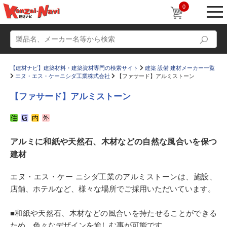
0
【建材ナビ】建築材料・建築資材専門の検索サイト
建築 設備 建材メーカー一覧
エヌ・エス・ケーニシダ工業株式会社
【ファサード】アルミストーン
【ファサード】アルミストーン
動画
ショールーム
アルミに和紙や天然石、木材などの自然な風合いを保つ
かたなび
コラム
建材
すまいリング
設計士インタビュー
エヌ・エス・ケー ニシダ工業のアルミストーンは、施設、
Q＆A
販売・施工代理店募集
店舗、ホテルなど、様々な場所でご採用いただいています。
お気に入り
■和紙や天然石、木材などの風合いを持たせることができる
ため、色々なデザインを愉しむ事が可能です。