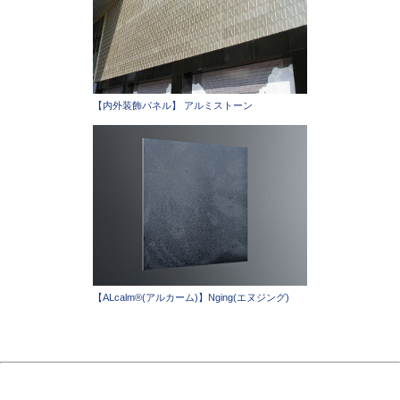
【内外装飾パネル】 アルミストーン
【ALcalm®(アルカーム)】Nging(エヌジング)