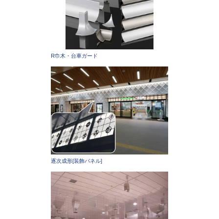
R巾木・台車ガード
逐次成形[装飾パネル]