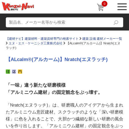
0
【建材ナビ】建築材料・建築資材専門の検索サイト
建築 設備 建材メーカー一覧
エヌ・エス・ケーニシダ工業株式会社
【ALcalm®(アルカーム)】Nratch(エヌ
ラッチ)
【ALcalm®(アルカーム)】Nratch(エヌラッチ)
動画
ショールーム
かたなび
コラム
「一味」違う新たな研磨模様
「アルミニウム建材」の固定観念をぶっ壊す。
すまいリング
設計士インタビュー
Q＆A
販売・施工代理店募集
「Nratch(エヌラッチ)」は、研磨職人のアイデアから生まれ
たアルミニウム意匠建材。スクラッチのような「深い研磨模
お気に入り
様」に色を入れることで、大胆かつ繊細な新しい研磨の風合
いを作り出します。「アルミニウム建材」の固定観念をぶっ