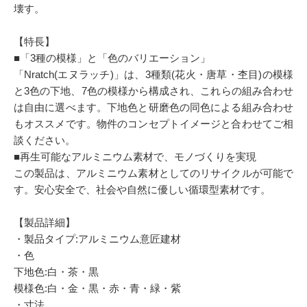
壊す。
【特長】
■「3種の模様」と「色のバリエーション」
「Nratch(エヌラッチ)」は、3種類(花火・唐草・杢目)の模様
と3色の下地、7色の模様から構成され、これらの組み合わせ
は自由に選べます。下地色と研磨色の同色による組み合わせ
もオススメです。物件のコンセプトイメージと合わせてご相
談ください。
■再生可能なアルミニウム素材で、モノづくりを実現
この製品は、アルミニウム素材としてのリサイクルが可能で
す。安心安全で、社会や自然に優しい循環型素材です。
【製品詳細】
・製品タイプ:アルミニウム意匠建材
・色
下地色:白・茶・黒
模様色:白・金・黒・赤・青・緑・紫
・寸法