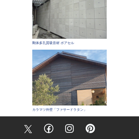
剛体多孔質吸音材 ポアセル
カラマツ外壁「ファサードラタン」