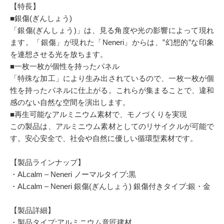
【特長】
■銀傷(ぎんしょう)
「銀傷(ぎんしょう)」は、見る角度や光の影響によって現れ
ます。「銀傷」が現れた「Neneri」からは、”幻想的”な印象
を連想させる光を放ちます。
■一枚一枚が個性を持ったパネル
「特殊な加工」により生み出されているので、一枚一枚が個
性を持ったパネルに仕上がる。これらが集まることで、違和
感のない自然な空間を演出します。
■再生可能なアルミニウム素材で、モノづくりを実現
この製品は、アルミニウム素材としてのリサイクルが可能で
す。安心安全で、社会や自然に優しい循環型素材です。
【製品ラインナップ】
・ALcalm – Neneri ノーマルタイプ:黒
・ALcalm – Neneri 銀傷(ぎんしょう) 銀傷付きタイプ:銀・金
【製品詳細】
・製品タイプ:アルミニウム意匠建材