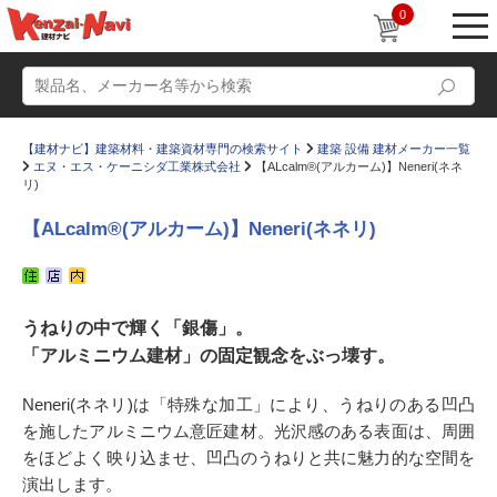
0
【建材ナビ】建築材料・建築資材専門の検索サイト
建築 設備 建材メーカー一覧
エヌ・エス・ケーニシダ工業株式会社
【ALcalm®(アルカーム)】Neneri(ネネ
リ)
【ALcalm®(アルカーム)】Neneri(ネネリ)
動画
ショールーム
かたなび
コラム
うねりの中で輝く「銀傷」。
「アルミニウム建材」の固定観念をぶっ壊す。
すまいリング
設計士インタビュー
Q＆A
販売・施工代理店募集
Neneri(ネネリ)は「特殊な加工」により、うねりのある凹凸
を施したアルミニウム意匠建材。光沢感のある表面は、周囲
お気に入り
をほどよく映り込ませ、凹凸のうねりと共に魅力的な空間を
演出します。