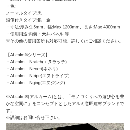
・色:
ノーマルタイプ:黒
銀傷付きタイプ:銀・金
・寸法:厚み:1.5mm、幅:Max 1200mm、長さ:Max 4000mm
・使用用途:内装・天井パネル 等
※その他の使用箇所も対応可能。詳しくはご相談ください。
【ALcalm®シリーズ】
・ALcalm – Nratch(エヌラッチ)
・ALcalm – Neneri(ネネリ)
・ALcalm – Ntripe(エヌトライプ)
・ALcalm – Nging(エヌジング)
※ALcalm®(アルカーム)とは、「モノづくりへの遊び心を豊
かな空間に」をコンセプトとしたアルミ意匠建材ブランドで
す。
※詳細はお問い合せ下さい。