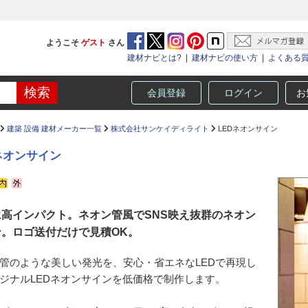
ようこそ
ゲスト
さん
建材ナビとは?
|
建材ナビの使い方
|
よくある
会員登録
ログイン
お
建築 設備 建材メーカー一覧
株式会社サンケイディライト
LEDネオンサイン
ネオンサイン
に高インパクト。ネオン管風でSNS映え抜群のネオン
ン。ロゴ送付だけで見積OK。
管のような美しい発光を、安心・省エネなLEDで再現し
ジナルLEDネオンサインを低価格で制作します。