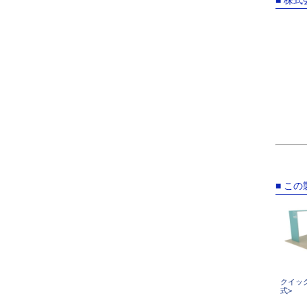
■ こ
クイッ
式>