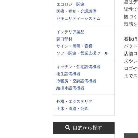
昼はデ
エコロジー関連
認性で
医療・福祉・介護設備
観づく
セキュリティーシステム
気感を
インテリア製品
看板ほ
開口部材
パクト
サイン・照明・音響
ソフト関連・営業支援ツール
店舗ロ
ズやレ
キッチン・住宅設備機器
ロゴや
衛生設備機器
までス
冷暖房・空調設備機器
給排水設備機器
外構・エクステリア
土木・道路・公園
目的から探す