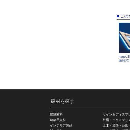
■ こ
nanoL
面発光)
建材を探す
建築材料
サイン＆ディスプ
建築用資材
外構・エクステリ
インテリア製品
土木・道路・公園