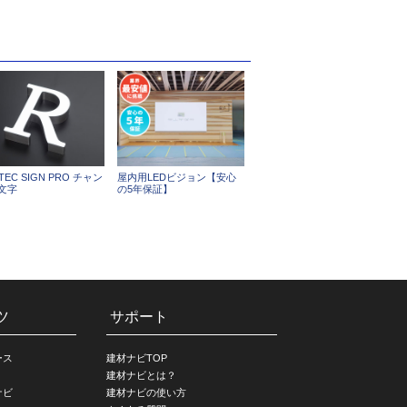
ITEC SIGN PRO チャン
屋内用LEDビジョン【安心
文字
の5年保証】
ツ
サポート
ース
建材ナビTOP
建材ナビとは？
ナビ
建材ナビの使い方