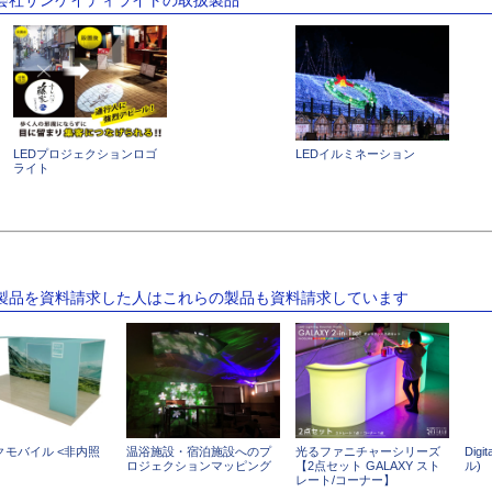
LEDプロジェクションロゴ
LEDイルミネーション
ライト
の製品を資料請求した人はこれらの製品も資料請求しています
クモバイル <非内照
温浴施設・宿泊施設へのプ
光るファニチャーシリーズ
Dig
ロジェクションマッピング
【2点セット GALAXY スト
ル)
レート/コーナー】