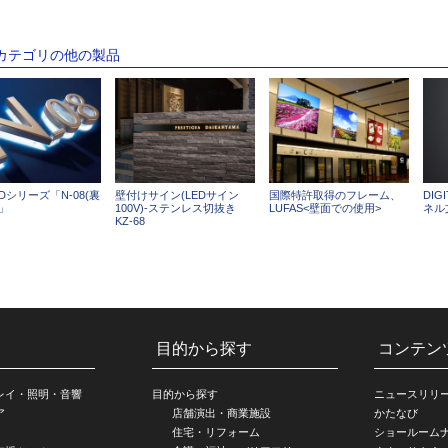
のカテゴリの他の製品
EDシリーズ「N-08(裏
壁付けサイン(LEDサイン
国際特許取得のフレーム、
DIG
」
100V)-ステンレス切抜き
LUFAS<壁面での使用>
ネル
KZ-68
目的から探す
コンテン
レイ・照明・音響
目的から探す
ニュースリリ
ア
店舗演出・商業施設
かたなび
住宅・リフォーム
ショールーム