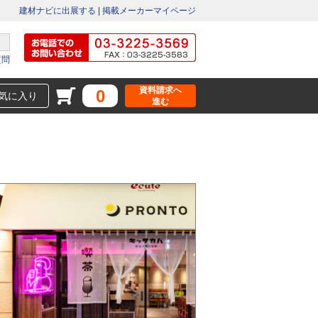
建材ナビに出展する
|
掲載メーカーマイページ
質問
資料請求へ
0
気に入り
進む