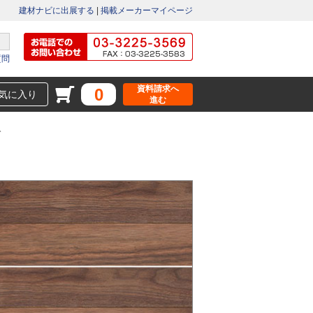
建材ナビに出展する
|
掲載メーカーマイページ
質問
資料請求へ
0
気に入り
進む
ト