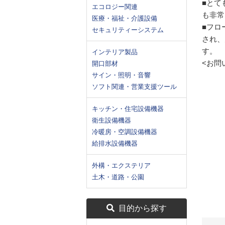
■とて
エコロジー関連
も非常
医療・福祉・介護設備
■フロ
セキュリティーシステム
され、
す。
インテリア製品
<お問
開口部材
サイン・照明・音響
ソフト関連・営業支援ツール
キッチン・住宅設備機器
衛生設備機器
冷暖房・空調設備機器
給排水設備機器
外構・エクステリア
土木・道路・公園
目的から探す