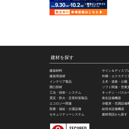
建材を探す
建築材料
サイン＆ディスプ
建築用資材
外構・エクステリ
インテリア製品
土木・道路・公園
開口部材
ソフト関連・営業
工法・技術・システム
キッチン・バスル
震災・防火・災害対策製品
衛生設備機器
エコロジー関連
冷暖房・空調設備
医療・福祉・介護設備
給排水設備機器
セキュリティーシステム
建材用語から探す