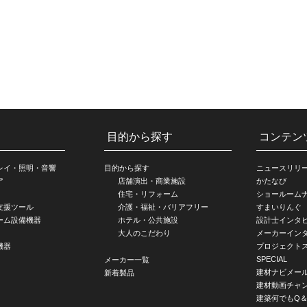
目的から探す
コンテン
レイ・照明・音響
目的から探す
ニュースリリ
ア
店舗演出・商業施設
かたなび
住宅・リフォーム
ショールーム
支援ツール
介護・福祉・バリアフリー
すまいりんぐ
ーム設備機器
ホテル・公共施設
設計士インタ
大人のこだわり
メーカーイン
機器
プロジェクト
SPECIAL
メーカー一覧
建材ナビメー
新着製品
建材動画チャ
建築何でもQ＆