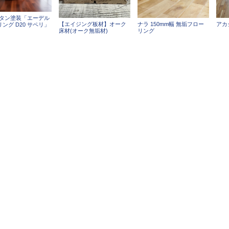
レタン塗装「エーデル
【エイジング板材】オーク
ナラ 150mm幅 無垢フロー
アカ
ング D20 サペリ」
床材(オーク無垢材)
リング