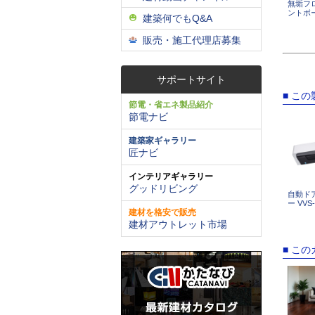
無垢フ
ントボ
建築何でもQ&A
販売・施工代理店募集
サポートサイト
■ こ
節電・省エネ製品紹介
節電ナビ
建築家ギャラリー
匠ナビ
インテリアギャラリー
グッドリビング
自動ド
ー VV
建材を格安で販売
建材アウトレット市場
■ こ