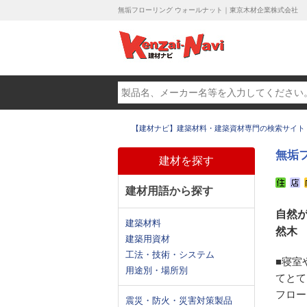
無垢フローリング ウォールナット｜東京木材企業株式会社
【建材ナビ】建築材料・建築資材専門の検索サイト
無垢
建材を探す
建材用語から探す
自然
建築材料
然木
建築用資材
工法・技術・システム
■寝室
用途別・場所別
てとて
フロー
震災・防火・災害対策製品