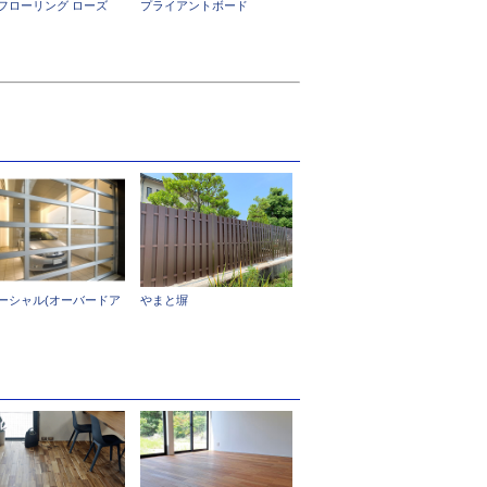
フローリング ローズ
プライアントボード
ーシャル(オーバードア
やまと塀