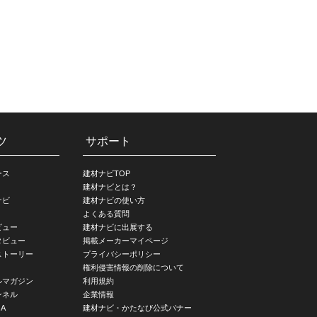
ツ
サポート
ース
建材ナビTOP
建材ナビとは？
ナビ
建材ナビの使い方
よくある質問
ビュー
建材ナビに出展する
タビュー
掲載メーカーマイページ
ストーリー
プライバシーポリシー
権利侵害情報の削除について
ルマガジン
利用規約
ンネル
企業情報
A
建材ナビ・かたなび公式バナー