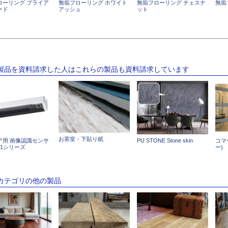
ローリング プライア
無垢フローリング ホワイト
無垢フローリング チェスナ
無垢
ード
アッシュ
ット
の製品を資料請求した人はこれらの製品も資料請求しています
お茶室・下貼り紙
ア用 画像認識センサ
PU STONE Stone skin
コマ
S-1シリーズ
ー)
のカテゴリの他の製品