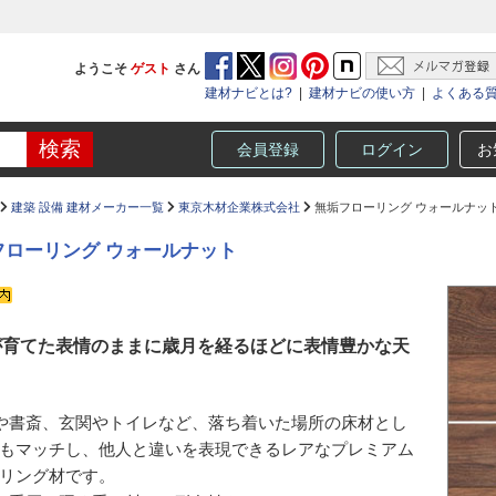
ようこそ
ゲスト
さん
建材ナビとは?
|
建材ナビの使い方
|
よくある
会員登録
ログイン
お
建築 設備 建材メーカー一覧
東京木材企業株式会社
無垢フローリング ウォールナッ
フローリング ウォールナット
が育てた表情のままに歳月を経るほどに表情豊かな天
や書斎、玄関やトイレなど、落ち着いた場所の床材とし
もマッチし、他人と違いを表現できるレアなプレミアム
リング材です。