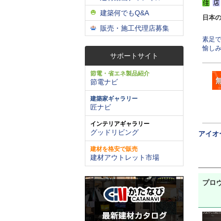
建築何でもQ&A
日本
販売・施工代理店募集
素足
愉しみく
サポートサイト
節電・省エネ製品紹介
節電ナビ
建築家ギャラリー
匠ナビ
インテリアギャラリー
グッドリビング
アイオ
建材を格安で販売
建材アウトレット市場
プロ