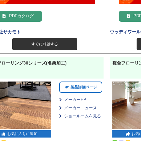
PDFカタログ
PD
社サカモト
ウッディワール
すぐに相談する
ローリング30シリーズ(名栗加工)
複合フローリ
製品詳細ページ
メーカーHP
メーカーニュース
ショールームを見る
お気に入りに追加
お気