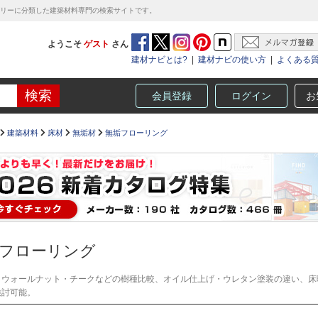
テゴリーに分類した建築材料専門の検索サイトです。
ようこそ
ゲスト
さん
建材ナビとは?
|
建材ナビの使い方
|
よくある
会員登録
ログイン
お
建築材料
床材
無垢材
無垢フローリング
フローリング
・ウォールナット・チークなどの樹種比較、オイル仕上げ・ウレタン塗装の違い、床
検討可能。