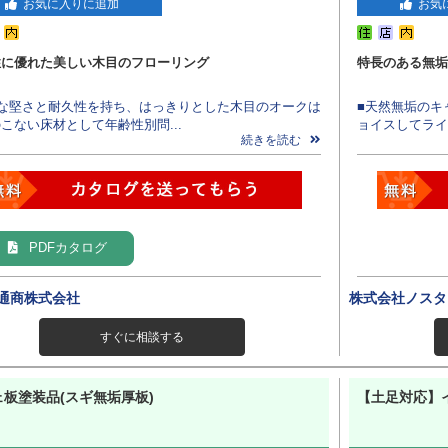
お気に入りに追加
お気
性に優れた美しい木目のフローリング
特長のある無垢
度な堅さと耐久性を持ち、はっきりとした木目のオークは
■天然無垢のキ
こない床材として年齢性別問...
ョイスしてライン
続きを読む
PDFカタログ
通商株式会社
株式会社ノスタ
すぐに相談する
ェ板塗装品(スギ無垢厚板)
【土足対応】