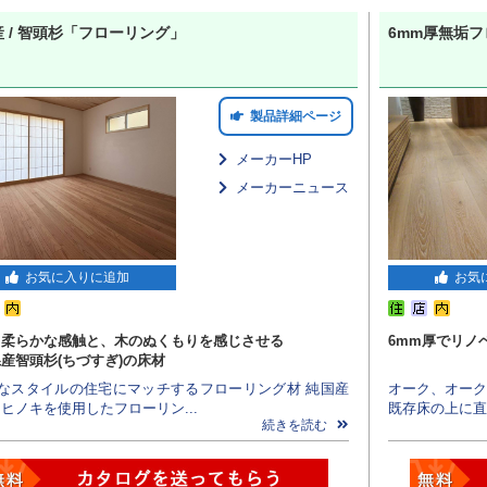
 / 智頭杉「フローリング」
6mm厚無垢
製品詳細ページ
メーカーHP
メーカーニュース
お気に入りに追加
お気
て柔らかな感触と、木のぬくもりを感じさせる
6mm厚でリノ
産智頭杉(ちづすぎ)の床材
々なスタイルの住宅にマッチするフローリング材 純国産
オーク、オーク
ヒノキを使用したフローリン...
既存床の上に直貼
続きを読む