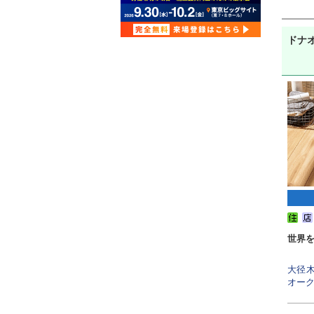
ドナ
世界を
大径
オーク