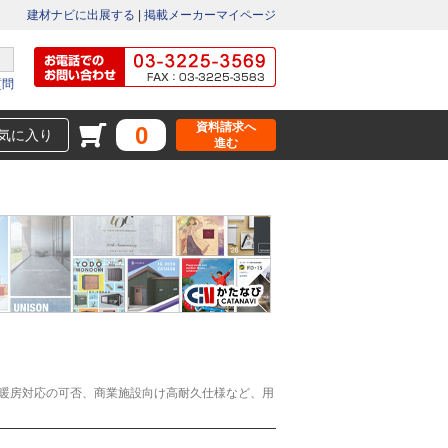
建材ナビに出展する
|
掲載メーカーマイページ
質問
資料請求へ
0
気に入り
進む
暖房対応の可否、商業施設向け高耐久仕様など、用