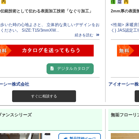
の伝統技術として伝わる表面加工技術「なぐり加工」
2mm厚の表面
で歩いた時の心地よさと、 立体的な美しいデザインをお
<性能> 床暖
ださい。 SIZE:T15/3mmXW...
く) JAS認定工
続きを読む
デジタルカタログ
ーシー株式会社
アイオーシー株
すぐに相談する
ヴァンスシリーズ
無垢フローリ
製品詳細ページ