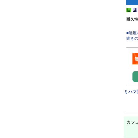
耐久
■適
飽きの
ミハマ
カフ