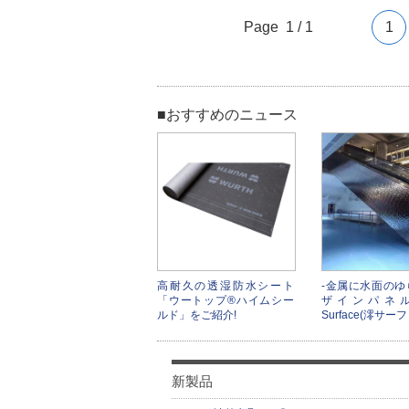
Page 1 / 1
1
■おすすめのニュース
高耐久の透湿防水シート
-金属に水面のゆ
「ウートップ®ハイムシー
ザインパネル 
ルド」をご紹介!
Surface(澪サー
新製品