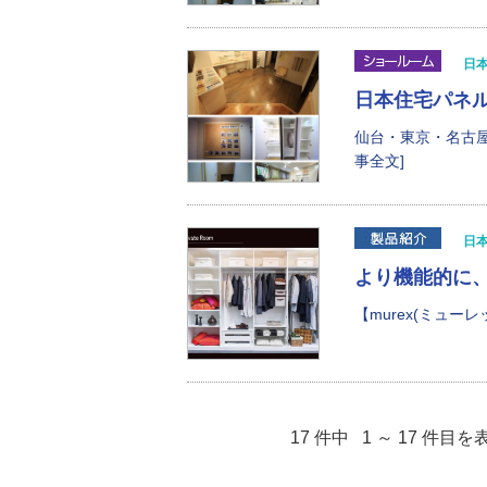
日
日本住宅パネ
仙台・東京・名古
事全文]
日
より機能的に
【murex(ミュー
17 件中 1 ～ 17 件目を