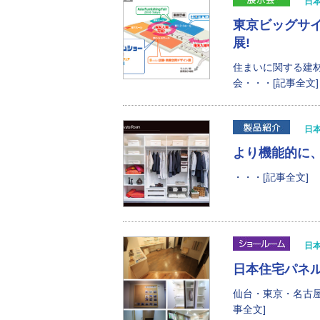
日
東京ビッグサイト開
展!
住まいに関する建
会・・・[記事全文]
日
より機能的に
・・・[記事全文]
日
日本住宅パネ
仙台・東京・名古
事全文]