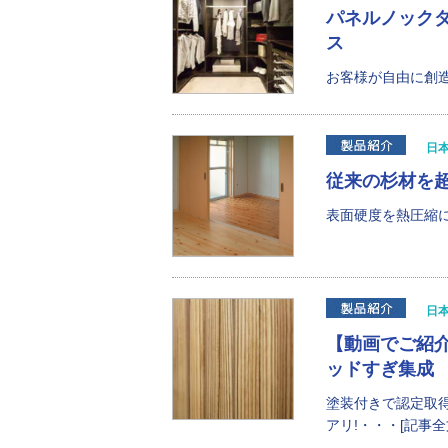
パネルノック
ス
お客様が自由に創造
日
従来の杉材を超
表面硬度を熱圧縮に
日
【動画でご紹介
ッドすぎ集成
塗装付きで認定取
アリ!・・・[記事全