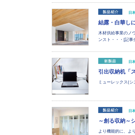
日
結露・白華し
木材供給事業のノ
ンスト・・・[記事
日
引出収納机「
ミューレックス(シ
日
～創る収納～
より機能的に、より