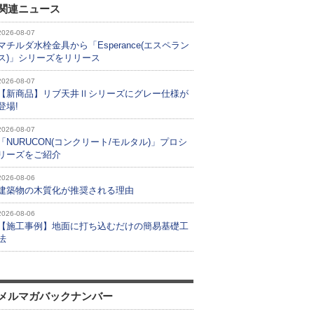
関連ニュース
2026-08-07
マチルダ水栓金具から「Esperance(エスペラン
ス)」シリーズをリリース
2026-08-07
【新商品】リブ天井Ⅱシリーズにグレー仕様が
登場!
2026-08-07
「NURUCON(コンクリート/モルタル)」プロシ
リーズをご紹介
2026-08-06
建築物の木質化が推奨される理由
2026-08-06
【施工事例】地面に打ち込むだけの簡易基礎工
法
メルマガバックナンバー