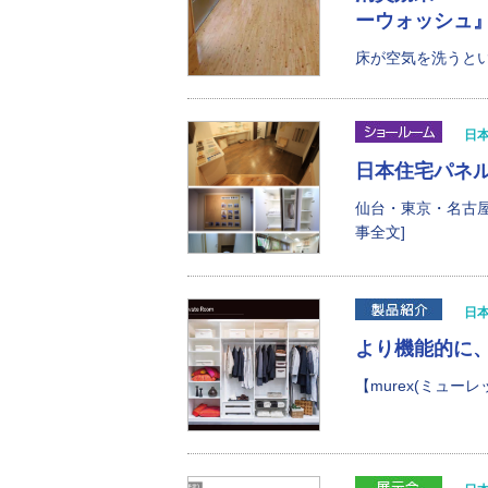
ーウォッシュ』
床が空気を洗うとい
日
日本住宅パネ
仙台・東京・名古
事全文]
日
より機能的に
【murex(ミュー