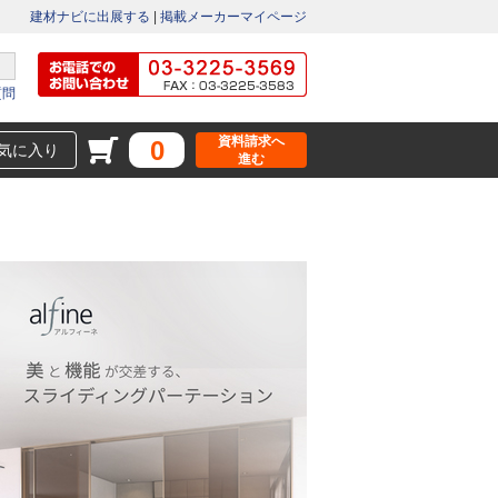
建材ナビに出展する
|
掲載メーカーマイページ
質問
資料請求へ
0
気に入り
進む