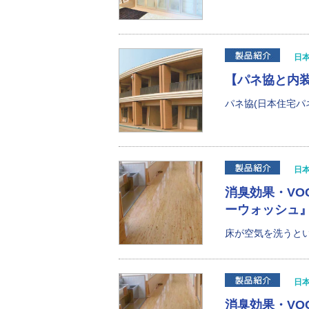
日
【パネ協と内
パネ協(日本住宅パ
日
消臭効果・VO
ーウォッシュ』
床が空気を洗うとい
日
消臭効果・VO