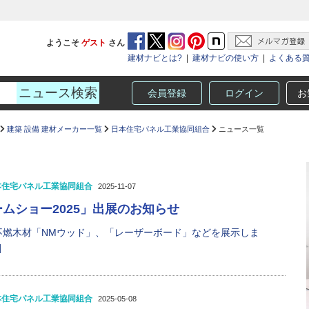
ようこそ
ゲスト
さん
建材ナビとは?
|
建材ナビの使い方
|
よくある
会員登録
ログイン
お
建築 設備 建材メーカー一覧
日本住宅パネル工業協同組合
ニュース一覧
本住宅パネル工業協同組合
2025-11-07
ムショー2025」出展のお知らせ
不燃木材「NMウッド」、「レーザーボード」などを展示しま
]
本住宅パネル工業協同組合
2025-05-08