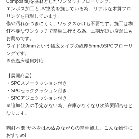
Composite)を基材としたワンタッチフローリング。
エンボス加工とUV塗装を施している為、リアルな木質フロ-
リングを再現しています。
傷や汚れがつきにくく、ワックスがけも不要です。施工は糊
釘不要なワンタッチで簡単に行える為、エ期が短い店舗にも
お薦めです。
ワイド180mmという幅広タイプの総厚5mmのSPCフローリ
ングです。
※低温床暖房対応
【展開商品】
・SPCスノークッション付き
・SPCセッククッション付き
・SPCアジェクッション付き
※追加仕入の予定がない為、在庫がなくなり次第要問合せと
なります。
糊釘不要!サネをはめ込みながらの簡単施工。こんな物件に
おすすめ!