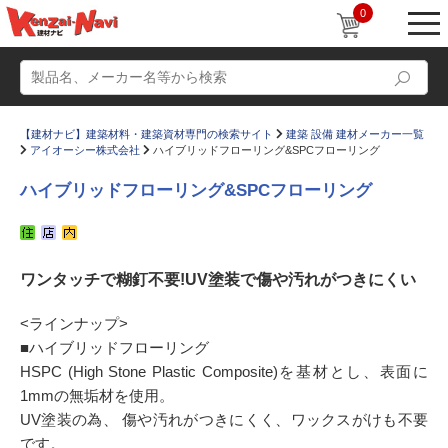
0
【建材ナビ】建築材料・建築資材専門の検索サイト
建築 設備 建材メーカー一覧
アイオーシー株式会社
ハイブリッドフローリング&SPCフローリング
ハイブリッドフローリング&SPCフローリング
動画
ショールーム
ワンタッチで糊釘不要!UV塗装で傷や汚れがつきにくい
かたなび
コラム
すまいリング
設計士インタビュー
<ラインナップ>
■ハイブリッドフローリング
Q＆A
販売・施工代理店募集
HSPC (High Stone Plastic Composite)を基材とし、表面に
お気に入り
1mmの無垢材を使用。
UV塗装の為、 傷や汚れがつきにくく、ワックスがけも不要
です。