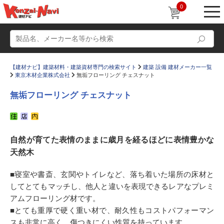
0
【建材ナビ】建築材料・建築資材専門の検索サイト
建築 設備 建材メーカー一覧
東京木材企業株式会社
無垢フローリング チェスナット
無垢フローリング チェスナット
動画
ショールーム
自然が育てた表情のままに歳月を経るほどに表情豊かな
かたなび
コラム
天然木
すまいリング
設計士インタビュー
■寝室や書斎、玄関やトイレなど、落ち着いた場所の床材と
Q＆A
販売・施工代理店募集
してとてもマッチし、他人と違いを表現できるレアなプレミ
お気に入り
アムフローリング材です。
■とても重厚で硬く重い材で、耐久性もコストパフォーマン
スも非常に高く、傷つきにくい性質を持っています。