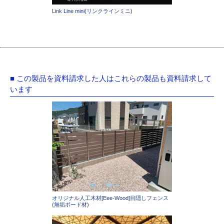
Link Line mini(リンクラインミニ)
■ この製品を資料請求した人はこれらの製品も資料請求して
います
オリジナル人工木材[Eee-Wood]目隠しフェンス
(無垢ボード材)