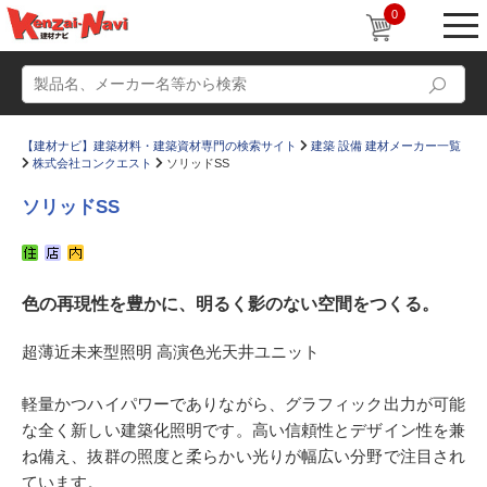
0
【建材ナビ】建築材料・建築資材専門の検索サイト
建築 設備 建材メーカー一覧
株式会社コンクエスト
ソリッドSS
ソリッドSS
動画
ショールーム
色の再現性を豊かに、明るく影のない空間をつくる。
かたなび
コラム
すまいリング
設計士インタビュー
超薄近未来型照明 高演色光天井ユニット
Q＆A
販売・施工代理店募集
軽量かつハイパワーでありながら、グラフィック出力が可能
お気に入り
な全く新しい建築化照明です。高い信頼性とデザイン性を兼
ね備え、抜群の照度と柔らかい光りが幅広い分野で注目され
ています。