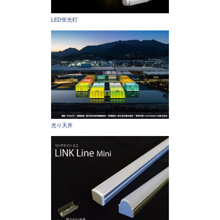
LED蛍光灯
光り天井