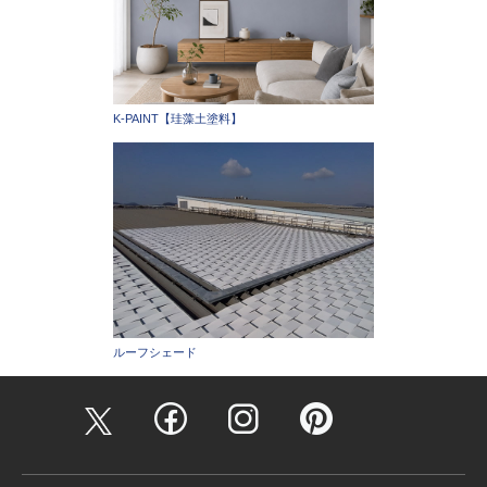
K-PAINT【珪藻土塗料】
ルーフシェード