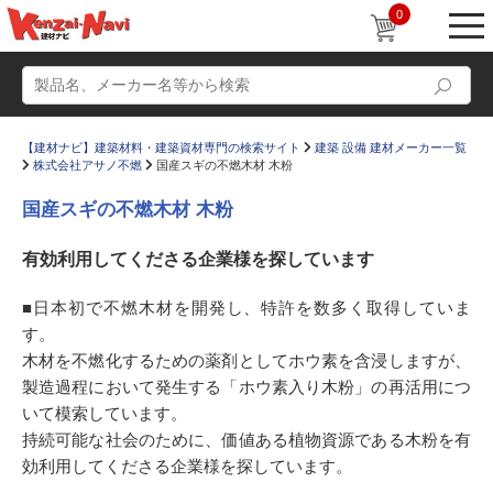
0
【建材ナビ】建築材料・建築資材専門の検索サイト
建築 設備 建材メーカー一覧
株式会社アサノ不燃
国産スギの不燃木材 木粉
国産スギの不燃木材 木粉
有効利用してくださる企業様を探しています
動画
ショールーム
■日本初で不燃木材を開発し、特許を数多く取得していま
かたなび
コラム
す。
すまいリング
設計士インタビュー
木材を不燃化するための薬剤としてホウ素を含浸しますが、
製造過程において発生する「ホウ素入り木粉」の再活用につ
Q＆A
販売・施工代理店募集
いて模索しています。
お気に入り
持続可能な社会のために、価値ある植物資源である木粉を有
効利用してくださる企業様を探しています。