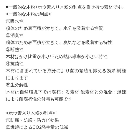
■一般的な木粉+ホウ素入り木粉の利点を併せ持つ素材です。
<一般的な木粉の利点>
①吸水性
粉体のため表面積が大きく、水分を吸着する性質
②消臭性
粉体のため表面積が大きく、臭気などを吸着する特性
③断熱性
木材はかさ比重が小さいため熱伝導率が小さい特性
④抗菌性
木材に含まれている成分により菌の繁殖を抑える効果 樹種
によります
⑤生分解性
木材は自然環境下では腐朽する素材 他素材との混合・混錬
により耐腐朽性の付与も可能です
<ホウ素入り木粉の利点>
①防腐・防蟻・防カビ効果
②燃焼によるCO2発生量の低減