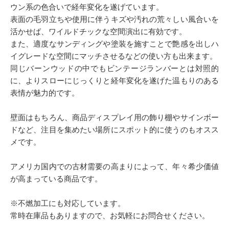
ウン系の色合いで経年変化を遂げています。
表面の毛羽立ちや使用に伴うキズや汚れの荒々しい風合いを
活かせば、ワイルドチックな空間演出に有効です。
また、適度なサンディングや塗装を施すことで艶感を出しハ
イグレードな空間にマッチさせるなどの使い方も出来ます。
同じバーンウッドの中でもビンテージランバーとは対照的
に、よりスローにじっくりと経年変化を遂げた温もりのある
表情が魅力的です。
壁面はもちろん、商品ディスプレイ用の飾り棚やサインボー
ドなど、注目を集めたい場所にスポット的に使うのもオスス
メです。
アメリカ国内での古材需要の高まりによって、年々希少価値
が高まっている商品です。
※不燃加工にも対応しています。
常時在庫品もありますので、お気軽にお問合せください。