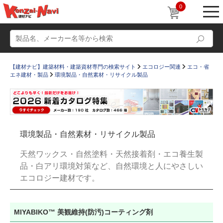
0
【建材ナビ】建築材料・建築資材専門の検索サイト
エコロジー関連
エコ・省
エネ建材・製品
環境製品・自然素材・リサイクル製品
動画
ショールーム
環境製品・自然素材・リサイクル製品
かたなび
コラム
天然ワックス・自然塗料・天然接着剤・エコ養生製
すまいリング
設計士インタビュー
品・白アリ環境対策など、自然環境と人にやさしい
エコロジー建材です。
Q＆A
販売・施工代理店募集
お気に入り
MIYABIKO™ 美観維持(防汚)コーティング剤