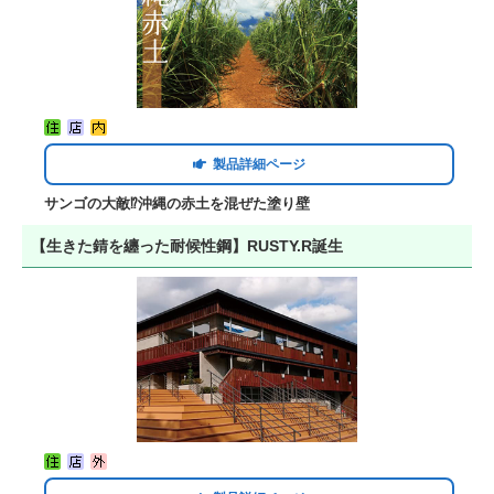
製品詳細ページ
サンゴの大敵⁉沖縄の赤土を混ぜた塗り壁
【生きた錆を纏った耐候性鋼】RUSTY.R誕生