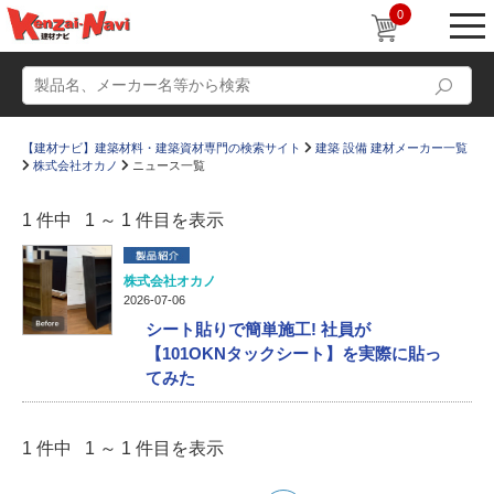
0
【建材ナビ】建築材料・建築資材専門の検索サイト
建築 設備 建材メーカー一覧
株式会社オカノ
ニュース一覧
1 件中 1 ～ 1 件目を表示
動画
ショールーム
株式会社オカノ
2026-07-06
かたなび
コラム
シート貼りで簡単施工! 社員が
【101OKNタックシート】を実際に貼っ
すまいリング
設計士インタビュー
てみた
Q＆A
販売・施工代理店募集
お気に入り
1 件中 1 ～ 1 件目を表示