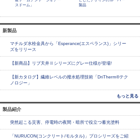
産ドームテント「ジオアー
としたデザインのルーバー
スドーム」
製品
新製品
マチルダ水栓金具から「Esperance(エスペランス)」シリー
ズをリリース
【新商品】リブ天井Ⅱシリーズにグレー仕様が登場!
【新カタログ】繊維レベルの撥水処理技術「DriTherm®テク
ノロジー」
もっと見る
製品紹介
突然起こる災害、停電時の夜間・暗所で役立つ蓄光塗料
「NURUCON(コンクリート/モルタル)」プロシリーズをご紹