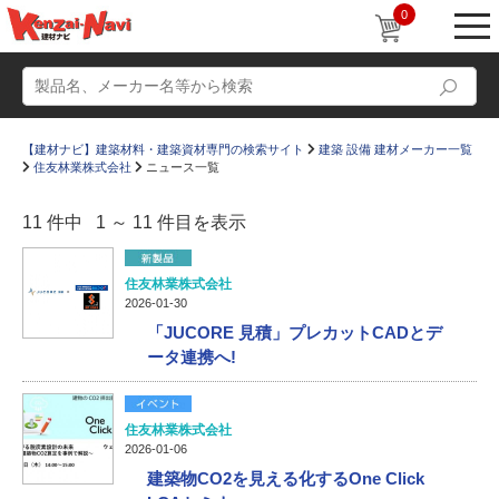
0
【建材ナビ】建築材料・建築資材専門の検索サイト
建築 設備 建材メーカー一覧
住友林業株式会社
ニュース一覧
11 件中 1 ～ 11 件目を表示
動画
ショールーム
住友林業株式会社
2026-01-30
かたなび
コラム
「JUCORE 見積」プレカットCADとデ
ータ連携へ!
すまいリング
設計士インタビュー
Q＆A
販売・施工代理店募集
住友林業株式会社
お気に入り
2026-01-06
建築物CO2を見える化するOne Click