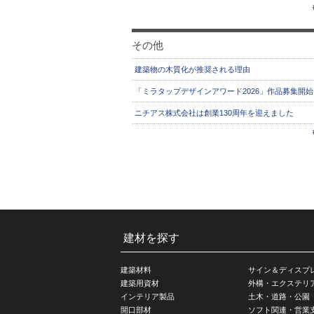
その他
建築物の木質化が推奨される理由
「ミラタップデザインアワード2026」作品募集開始
ニチアス株式会社は創業130周年を迎えました
建材を探す
建築材料
サイン＆ディスプ
建築用資材
外構・エクステリ
インテリア製品
土木・道路・公園
開口部材
ソフト関連・営業