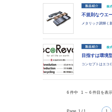
株
不規則なウエ
メタリック調輝く新
株
目指すは環境型社
コンセプトはエコロ
6 件中 1 ～ 6 件目を表
Page 1 / 1
1