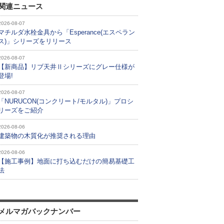
関連ニュース
2026-08-07
マチルダ水栓金具から「Esperance(エスペラン
ス)」シリーズをリリース
2026-08-07
【新商品】リブ天井Ⅱシリーズにグレー仕様が
登場!
2026-08-07
「NURUCON(コンクリート/モルタル)」プロシ
リーズをご紹介
2026-08-06
建築物の木質化が推奨される理由
2026-08-06
【施工事例】地面に打ち込むだけの簡易基礎工
法
メルマガバックナンバー