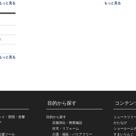
もっと見る
もっと見る
!
もっと見る
目的から探す
コンテン
レイ・照明・音響
目的から探す
ニュースリリ
ア
店舗演出・商業施設
かたなび
住宅・リフォーム
ショールーム
支援ツール
介護・福祉・バリアフリー
すまいりんぐ