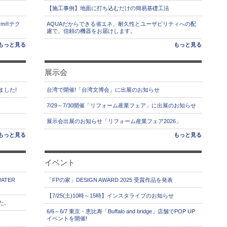
【施工事例】地面に打ち込むだけの簡易基礎工法
rm®テク
AQUAだからできる省エネ、耐久性とユーザビリティへの配
慮で、信頼の機器をお届けします。
もっと見る
もっと見る
展示会
ました!
台湾で開催!「台湾文博会」に出展のお知らせ
7/29～7/30開催「リフォーム産業フェア」に出展のお知らせ
展示会出展のお知らせ「リフォーム産業フェア2026」
もっと見る
もっと見る
イベント
ATER
「FPの家」DESIGN AWARD 2025 受賞作品を発表
【7/25(土)10時～15時】インスタライブのお知らせ
た。
6/6～6/7 東京・恵比寿「Buffalo and bridge」店舗でPOP UP
イベントを開催!