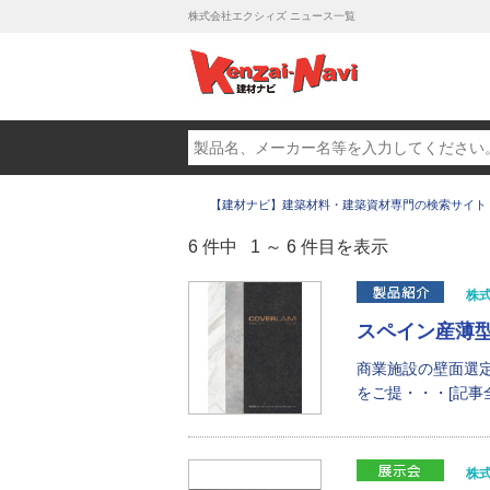
株式会社エクシィズ ニュース一覧
【建材ナビ】建築材料・建築資材専門の検索サイト
6 件中 1 ～ 6 件目を表示
株
スペイン産薄
商業施設の壁面選
をご提・・・[記事
株