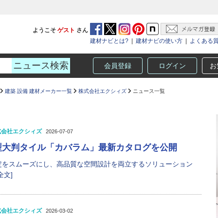
ようこそ
ゲスト
さん
建材ナビとは?
|
建材ナビの使い方
|
よくある
会員登録
ログイン
お
建築 設備 建材メーカー一覧
株式会社エクシィズ
ニュース一覧
式会社エクシィズ
2026-07-07
型大判タイル「カバラム」最新カタログを公開
定をスムーズにし、高品質な空間設計を両立するソリューション
全文]
式会社エクシィズ
2026-03-02