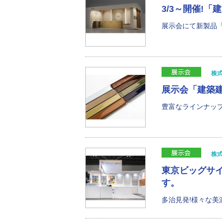
3/3～開催!「
展示会にて新製品「U
株
展示会「建築建
豊富なラインナップ
株
東京ビッグサイ
す。
多治見発!様々な美