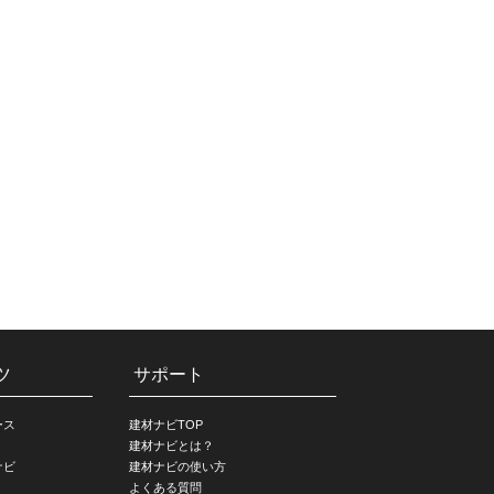
ツ
サポート
ース
建材ナビTOP
建材ナビとは？
ナビ
建材ナビの使い方
よくある質問