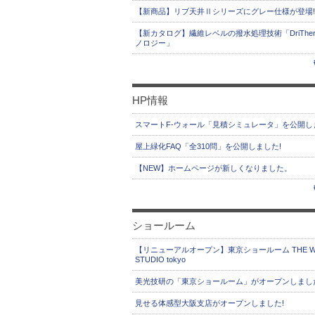
【新商品】リブ天井Ⅱシリーズにグレー仕様が登場!
【新カタログ】繊維レベルの撥水処理技術「DriThe
ノロジー」
HP情報
スマートF-ウォール「見積シミュレータ」を公開し
屋上緑化FAQ「全310問」を公開しました!
【NEW】ホームページが新しくなりました。
ショールーム
【リニューアルオープン】東京ショールーム THE W
STUDIO tokyo
美光技研の「東京ショールーム」がオープンしまし
見せる体感型大阪支店がオープンしました!