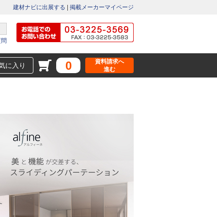
建材ナビに出展する
|
掲載メーカーマイページ
質問
資料請求へ
0
気に入り
進む