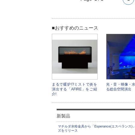
■おすすめのニュース
まるで暖炉!?ミストで炎を
光・音・映像・水
演出する「AFIRE」をご紹
る総合空間演出
介!
新製品
マチルダ水栓金具から「Esperance(エスペランス)
ズをリリース