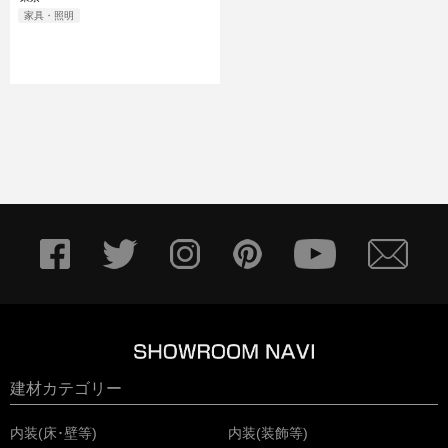
家具・照明
建材カテゴリー
内装(床･壁等)
内装(装飾等)