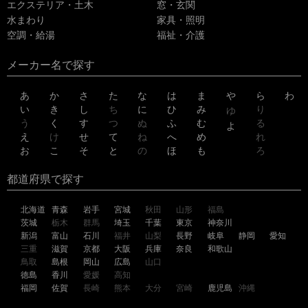
エクステリア・土木
窓・玄関
水まわり
家具・照明
空調・給湯
福祉・介護
メーカー名で探す
あ
か
さ
た
な
は
ま
や
ら
わ
い
き
し
ち
に
ひ
み
り
ゆ
う
く
す
つ
ぬ
ふ
む
る
よ
え
け
せ
て
ね
へ
め
れ
お
こ
そ
と
の
ほ
も
ろ
都道府県で探す
北海道
青森
岩手
宮城
秋田
山形
福島
茨城
栃木
群馬
埼玉
千葉
東京
神奈川
新潟
富山
石川
福井
山梨
長野
岐阜
静岡
愛知
三重
滋賀
京都
大阪
兵庫
奈良
和歌山
鳥取
島根
岡山
広島
山口
徳島
香川
愛媛
高知
福岡
佐賀
長崎
熊本
大分
宮崎
鹿児島
沖縄