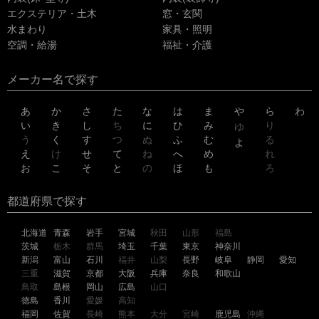
エクステリア・土木
窓・玄関
水まわり
家具・照明
空調・給湯
福祉・介護
メーカー名で探す
あ
か
さ
た
な
は
ま
や
ら
わ
い
き
し
ち
に
ひ
み
り
ゆ
う
く
す
つ
ぬ
ふ
む
る
よ
え
け
せ
て
ね
へ
め
れ
お
こ
そ
と
の
ほ
も
ろ
都道府県で探す
北海道
青森
岩手
宮城
秋田
山形
福島
茨城
栃木
群馬
埼玉
千葉
東京
神奈川
新潟
富山
石川
福井
山梨
長野
岐阜
静岡
愛知
三重
滋賀
京都
大阪
兵庫
奈良
和歌山
鳥取
島根
岡山
広島
山口
徳島
香川
愛媛
高知
福岡
佐賀
長崎
熊本
大分
宮崎
鹿児島
沖縄