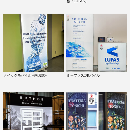
板「LUFAS」
クイックモバイル <内照式>
ルーファスxモバイル