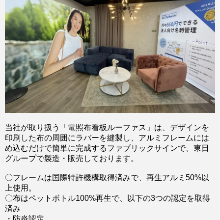
当社が取り扱う「電照布看板ルーファス」は、デザインを
印刷した布の周囲にラバーを縫製し、アルミフレームには
め込むだけで簡単に完成するファブリックサインで、東日
グループで製造・販売しております。
〇フレームは国際特許機構取得済みで、再生アルミ50%以
上使用。
〇布はペットボトル100%再生で、以下の3つの認定を取得
済み
・防炎認定