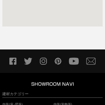
建材カテゴリー
内装(床･壁等)
内装(装飾等)